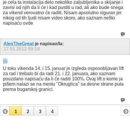
je cela ta instalacija delo nekoliko zaljubljenika u skijanje i
zavisi od njih da li će i kad pustiti u rad, ali ako bude snega
za vikend verovatno će raditi. Nisam apsolutno siguran jer
nikog od tih ljudi nisam video skoro, ako saznam nešto
napisaću ovde
AlexTheGreat
je napisao/la:
17.01.2012
09:18
U toku vikenda 14. i 15. januar je izgleda osposobljavan lift
za rad i trebalo bi da radi 21. i 22. januara, ako saznam
pouzdano napisaću da li će raditi 100%. Ovaj lift o kome ja
pišem nalazi se na mestu "Okruglica" sa desne strane puta
prema bugarskoj granici.
1
2
3
4