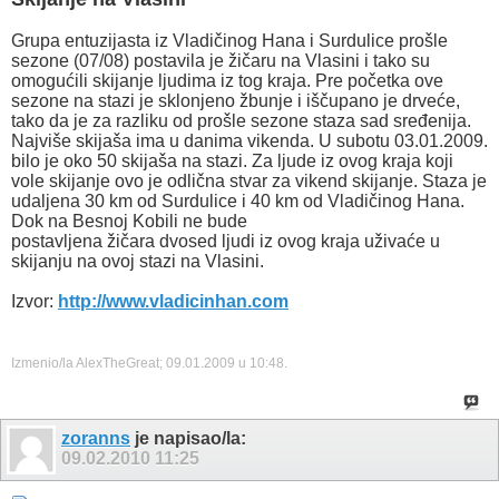
Grupa entuzijasta iz Vladičinog Hana i Surdulice prošle
sezone (07/08) postavila je žičaru na Vlasini i tako su
omogućili skijanje ljudima iz tog kraja. Pre početka ove
sezone na stazi je sklonjeno žbunje i iščupano je drveće,
tako da je za razliku od prošle sezone staza sad sređenija.
Najviše skijaša ima u danima vikenda. U subotu 03.01.2009.
bilo je oko 50 skijaša na stazi. Za ljude iz ovog kraja koji
vole skijanje ovo je odlična stvar za vikend skijanje. Staza je
udaljena 30 km od Surdulice i 40 km od Vladičinog Hana.
Dok na Besnoj Kobili ne bude
postavljena žičara dvosed ljudi iz ovog kraja uživaće u
skijanju na ovoj stazi na Vlasini.
Izvor:
http://www.vladicinhan.com
Izmenio/la AlexTheGreat; 09.01.2009 u
10:48
.
zoranns
je napisao/la:
09.02.2010
11:25