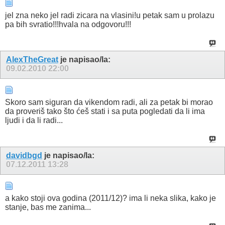
jel zna neko jel radi zicara na vlasini!u petak sam u prolazu
pa bih svratio!!!hvala na odgovoru!!!
AlexTheGreat
je napisao/la:
09.02.2010
22:00
Skoro sam siguran da vikendom radi, ali za petak bi morao
da proveriš tako što ćeš stati i sa puta pogledati da li ima
ljudi i da li radi...
davidbgd
je napisao/la:
07.12.2011
13:28
a kako stoji ova godina (2011/12)? ima li neka slika, kako je
stanje, bas me zanima...