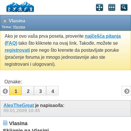
Vlasina
Tema:
Vlasina
Ako je ovo vaša prva poseta, proverite
najčešća pitanja
(FAQ)
tako što kliknete na ovaj link. Takođe, možete se
registrovati
pre nego što krenete da postavljate poruke
(praćenje foruma je mnogo jednostavnije ako ste
registrovani i ulogovani).
Oznake:
1
2
3
4
AlexTheGreat
je napisao/la:
09.01.2009
10:45
Vlasina
Skijanje na Vlasini