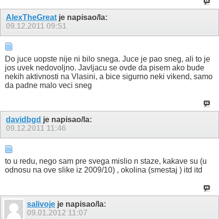
AlexTheGreat
je napisao/la:
09.12.2011
09:51
Do juce uopste nije ni bilo snega. Juce je pao sneg, ali to je
jos uvek nedovoljno. Javljacu se ovde da pisem ako bude
nekih aktivnosti na Vlasini, a bice sigurno neki vikend, samo
da padne malo veci sneg
davidbgd
je napisao/la:
09.12.2011
11:46
to u redu, nego sam pre svega mislio n staze, kakave su (u
odnosu na ove slike iz 2009/10) , okolina (smestaj ) itd itd
salivoje
je napisao/la:
09.01.2012
11:07