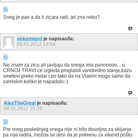
Sneg je pao a da li zicara radi, jel zna neko?
shkomigrd
je napisao/la:
09.01.2012
13:54
Ne znam za zicu ali javljaju da snega ima punooooo... u
CRNOJ TRAVI ce izgleda proglasiti vandredno stanje,kazu
smetovi preko metar i po tako da na Vlasini mogu samo da
zamislim koliko je napadalo:-)
AlexTheGreat
je napisao/la:
09.01.2012
15:25
Pre ovog poslednjeg snega nije ni bilo dovoljno za skijanje
pa nije radila, možda se desi da je pokrenu za vikend pošto