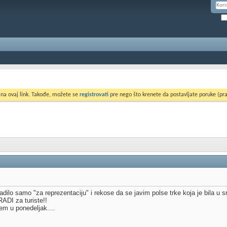
 na ovaj link. Takođe, možete se
registrovati
pre nego što krenete da postavljate poruke (pra
radilo samo "za reprezentaciju" i rekose da se javim polse trke koja je bila 
RADI za turiste!!
em u ponedeljak....