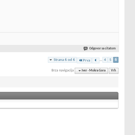
Odgovor sa citatom
Strana 6 od 6
...
4
5
6
Prva
Brza navigacija
Iver - Mokra Gora
Vrh