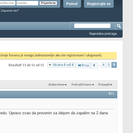
Pomoć
Registrujte se
Zapamti me?
Napredna pretraga
ćenje foruma je mnogo jednostavnije ako ste registrovani i ulogovani).
Strana 6 od 6
...
4
5
6
Rezultati 51 do 51 od 51
Prva
Alatke teme
Pretražiti teme
Prikazati
#51
u sredu. Upravo zvao da proverim sa idejom da zapalim na 2 dana