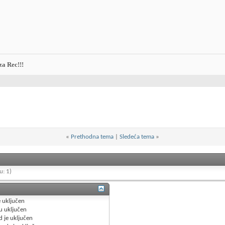
za Rec!!!
«
Prethodna tema
|
Sledeća tema
»
u: 1)
e
uključen
u
uključen
d je
uključen