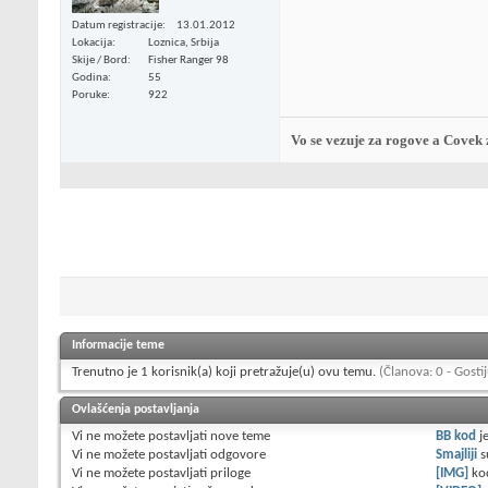
Datum registracije
13.01.2012
Lokacija
Loznica, Srbija
Skije / Bord
Fisher Ranger 98
Godina
55
Poruke
922
Vo se vezuje za rogove a Covek 
Informacije teme
Trenutno je 1 korisnik(a) koji pretražuje(u) ovu temu.
(Članova: 0 - Gostij
Ovlašćenja postavljanja
Vi
ne možete
postavljati nove teme
BB kod
j
Vi
ne možete
postavljati odgovore
Smajliji
s
Vi
ne možete
postavljati priloge
[IMG]
ko