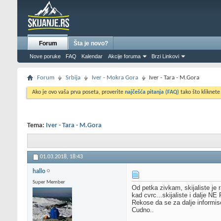
Forum
Šta je novo?
Nove poruke
FAQ
Kalendar
Akcije foruma
Brzi Linkovi
Forum
Srbija
Iver - Mokra Gora
Iver - Tara - M.Gora
Ako je ovo vaša prva poseta, proverite
najčešća pitanja (FAQ)
tako što kliknete
Tema:
Iver - Tara - M.Gora
01.03.2018,
18:43
hallo
Super Member
Od petka zivkam, skijaliste je 
kad cvrc...skijaliste i dalje NE 
Rekose da se za dalje informis
Cudno..