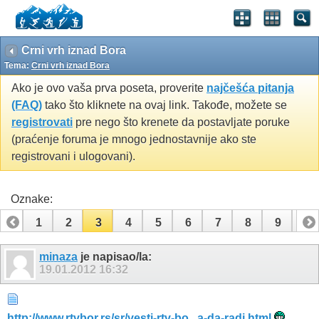
Crni vrh iznad Bora
Tema:
Crni vrh iznad Bora
Ako je ovo vaša prva poseta, proverite
najčešća pitanja
(FAQ)
tako što kliknete na ovaj link. Takođe, možete se
registrovati
pre nego što krenete da postavljate poruke
(praćenje foruma je mnogo jednostavnije ako ste
registrovani i ulogovani).
Oznake:
1
2
3
4
5
6
7
8
9
10
11
12
minaza
je napisao/la:
19.01.2012
16:32
http://www.rtvbor.rs/sr/vesti-rtv-bo...a-da-radi.html