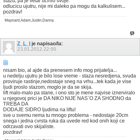
stazu, pa je vetar ucinio svoje.
odlucicu ujutru, nije mi daleko pa mogu da kalkulisem...
pozdrav!
Maynard,Adam,Justin,Danny.
Z_L_I
je napisao/la:
23.01.2012
22:00
nisam bio, al ajde da prenesem info mog prijatelja...
u nedelju ujutru je bilo lose vreme - staza nesredjena, svuda
proviruje rastinje,nedostaje sneg na vrhu...tek kada je vise
ljudi proslo stazom, moglo je da se skija.
lift malo-malo pa stane, i ono sto je mene najvise iznerviralo
u njegovoj prici je DA NIKO NIJE NAS`O ZA SHODNO da
TREBA DA
DODAJE SIDRO ljudima na liftu!
sve u svemu nema tu mnogo problema - nedostaje 20cm
snega i jedna cvrsta ruka da uvede red kod onih koji ce
odrzavati ovo skijaliste.
pozdrav!