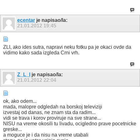
ecentar
je napisao/la:
21.01.2012
19:45
ZLI, ako ides sutra, napravi neku fotku pa je okaci ovde da
vidimo kako sada izgleda Crni vrh.
Z_L_I
je napisao/la:
21.01.2012
22:04
ok, ako odem...
mada, malopre odgledah na borskoj televiziji
izvestaj od danas, ne znam sta da radim...
vidi se trava i korov proviruje na sve strane...
NISU na vreme okosili tu livadu, ocigledno prave pocetnicke
greske...
a moguce je i da nisu na vreme utabali