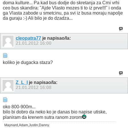
doma kulture... Pa kad bus dodje do skretanja za Crni vrhi
ceo bus skandira: "Ajde Vlasto mozes ti to iz prve!!!" i onda
ga Vlasta zabode u smetcinu, pa svi iz busa moraju napolje
da guraju :-) Ali bilo je do dzadza...
cleopatra77
je napisao/la:
21.01.2012
16:00
koliko je dugacka staza?
Z_L_I
je napisao/la:
21.01.2012
16:08
oko 800-900m...
bilo bi dobro da neko ko je danas bio napise utiske,
planiram da krenem sutra ranom zorom
Maynard,Adam,Justin,Danny.