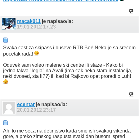
macak011
je napisao/la:
19.01.2012
17:23
Svaka cast za skipass i buseve RTB Bor! Neka je sa srecom
pocetak rada!
Oduvek sam voleo malene ski centre ili staze - Kako bi
jedna takva "legla" na Avali (ima cak neka stara instalacija,
neki dvosed, sta li??) ili kad bi Rajkovo opet proradilo...uh!
ecentar
je napisao/la:
20.01.2012
23:17
Ah, to me seca na detinjstvo kada smo isli svakog vikenda
gore, a preko zimskog raspusta svaki dan busom ispred