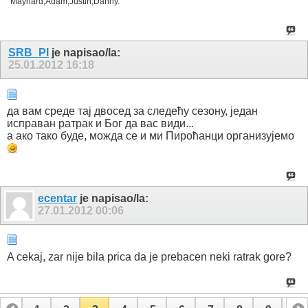
Maynard,Adam,Justin,Danny.
SRB_PI
je napisao/la:
25.01.2012
16:18
да вам среде тај двосед за следећу сезону, један
исправан ратрак и Бог да вас види...
а ако тако буде, можда се и ми Пироћанци организујемо
ecentar
je napisao/la:
27.01.2012
00:06
A cekaj, zar nije bila prica da je prebacen neki ratrak gore?