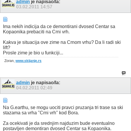
admin
je napisao/la:
03.02.2011
14:57
Ima nekih indicija da ce demontirani dvosed Centar sa
Kopaonika prebaciti na Crni vrh.
Kakva je situacija ove zime na Crnom vrhu? Da li radi ski
lift?
Prosle zime je bio u funkciji...
Zoran,
www.skijanje.rs
admin
je napisao/la:
04.02.2011
02:49
Na G.earthu, se mogu uociti pravci pruzanja tri trase sa ski
stazama sa vrha "Crni vrh" kod Bora.
Za ocekivati je da srednjim najduzim bude eventualno
postavljen demontiran dvosed Centar sa Kopaonika.