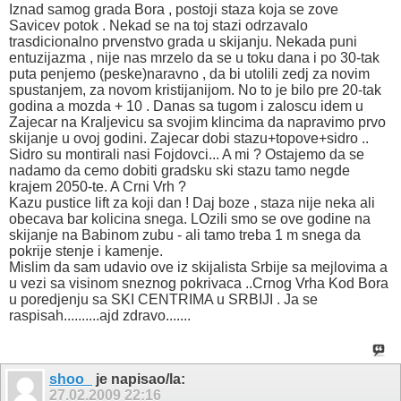
Iznad samog grada Bora , postoji staza koja se zove
Savicev potok . Nekad se na toj stazi odrzavalo
trasdicionalno prvenstvo grada u skijanju. Nekada puni
entuzijazma , nije nas mrzelo da se u toku dana i po 30-tak
puta penjemo (peske)naravno , da bi utolili zedj za novim
spustanjem, za novom kristijanijom. No to je bilo pre 20-tak
godina a mozda + 10 . Danas sa tugom i zaloscu idem u
Zajecar na Kraljevicu sa svojim klincima da napravimo prvo
skijanje u ovoj godini. Zajecar dobi stazu+topove+sidro ..
Sidro su montirali nasi Fojdovci... A mi ? Ostajemo da se
nadamo da cemo dobiti gradsku ski stazu tamo negde
krajem 2050-te. A Crni Vrh ?
Kazu pustice lift za koji dan ! Daj boze , staza nije neka ali
obecava bar kolicina snega. LOzili smo se ove godine na
skijanje na Babinom zubu - ali tamo treba 1 m snega da
pokrije stenje i kamenje.
Mislim da sam udavio ove iz skijalista Srbije sa mejlovima a
u vezi sa visinom sneznog pokrivaca ..Crnog Vrha Kod Bora
u poredjenju sa SKI CENTRIMA u SRBIJI . Ja se
raspisah..........ajd zdravo.......
shoo_
je napisao/la:
27.02.2009
22:16