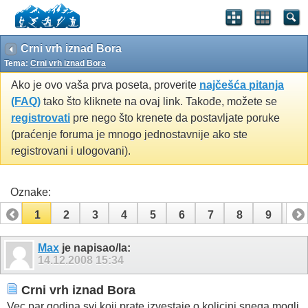
Crni vrh iznad Bora
Tema:
Crni vrh iznad Bora
Ako je ovo vaša prva poseta, proverite
najčešća pitanja
(FAQ)
tako što kliknete na ovaj link. Takođe, možete se
registrovati
pre nego što krenete da postavljate poruke
(praćenje foruma je mnogo jednostavnije ako ste
registrovani i ulogovani).
Oznake:
1
2
3
4
5
6
7
8
9
10
11
12
Max
je napisao/la:
14.12.2008
15:34
Crni vrh iznad Bora
Vec par godina svi koji prate izvestaje o kolicini snega mogli