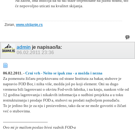
Na žalost, ima indicija da su ski staze orijentisane na južnu stranu, što
će nepovoljno uticati na kvalitet skijanja.
Zoran,
www.skijanje.rs
admin
je napisao/la:
06.02.2011
23:36
06.02.2011. -
Crni vrh -
Nešto se ipak zna - a možda i nezna
Za pomenutu žičaru projektovanu od strane Instituta za bakar, stubove je
napravio FOD Bor, i ništa više, možda još po koji element. Oni su dugo
vremena bili lagerovani o okviru Fod-ovih fabrika, i na kraju, nankon više od
12 godina lagerovanja i nikakvih informacija o sudbini projekita a u toku
restruktuiranja i prodaje FOD a, stubovi su prodati najboljem ponuđaču.
To je jedino što je za nju i proizvedeno, tako da se ne može govoriti o žičari
već o stubovima.
-------------------------------------
Ovo mi je mailom poslao bivsi radnik FOD-a