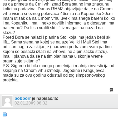
su da primete da Crni vrh iznad Bora stalno ima znacajnu
kolicinu padavina. Danas RHMZ objavljuje da je na Crnom
vrhu visina sneznog pokrivaca 46cm a na Kopaoniku 20cm.
Imam utisak da na Crnom vrhu uvek ima snega barem koliko
i na Kopaniku. Ima li neko novijih informacija o desavanjima
na terenu? Da li su vratili ski lift iz magacina nazad na
stazu?
Pored Bora se nalazi i planina Stol koja ima jedan bebi ski
lift... Sama stena na kojoj se nalaze Veliki i Mali Stol ima
odlican nagib za skijanje ( naravno podrazumevam padinu
kojom se pesacki izlazi na vrhove, ne alpinisticku stazu).
Ima li planova da se na tim planinama u skorije vreme
organizuje skijanje?
P.S. Sigurno bi bila mnogo pametnija i realnija investicija od
skijanja na Crnom vrhu izmedju Jagodine i Kragujevca,
mada su za ovu godinu odustali od tog simpsonovskog
projekta.
bobborr
je napisao/la:
02.01.2009
08:32