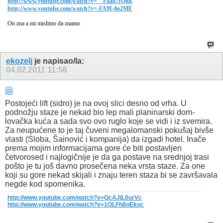
http://www.youtube.com/watch?v=__Faa87IQhk
http://www.youtube.com/watch?v=-FA9f-4n2ME
On zna a mi mislimo da znamo
ekozelj
je napisao/la:
04.02.2011
11:56
Postojeći lift (sidro) je na ovoj slici desno od vrha. U
podnožju staze je nekad bio lep mali planinarski dom-
lovačka kuća a sada svo ovo ruglo koje se vidi i iz svemira.
Za neupućene to je taj čuveni megalomanski pokušaj bivše
vlasti (Sloba, Šainović i kompanija) da izgadi hotel. Inače
prema mojim informacijama gore će biti postavljen
četvorosed i najlogičnije je da ga postave na srednjoj trasi
pošto je tu još davno prosečena neka vrsta staze. Za one
koji su gore nekad skijali i znaju teren staza bi se završavala
negde kod spomenika.
http://www.youtube.com/watch?v=QcAJjL0urVc
http://www.youtube.com/watch?v=1OLFh8oEkoc