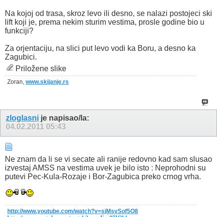
Na kojoj od trasa, skroz levo ili desno, se nalazi postojeci ski
lift koji je, prema nekim sturim vestima, prosle godine bio u
funkciji?
Za orjentaciju, na slici put levo vodi ka Boru, a desno ka
Zagubici.
Priložene slike
Zoran,
www.skijanje.rs
zloglasni
je napisao/la:
04.02.2011
05:43
Ne znam da li se vi secate ali ranije redovno kad sam slusao
izvestaj AMSS na vestima uvek je bilo isto : Neprohodni su
putevi Pec-Kula-Rozaje i Bor-Zagubica preko crnog vrha.
http://www.youtube.com/watch?v=sjMsvSof5O8