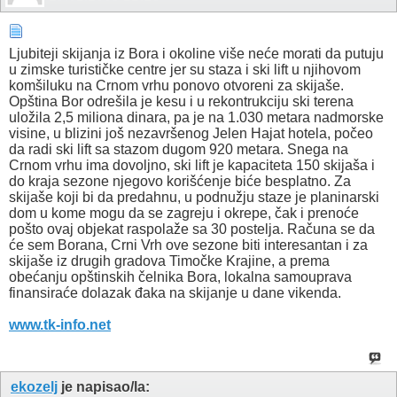
Ljubiteji skijanja iz Bora i okoline više neće morati da putuju
u zimske turističke centre jer su staza i ski lift u njihovom
komšiluku na Crnom vrhu ponovo otvoreni za skijaše.
Opština Bor odrešila je kesu i u rekontrukciju ski terena
uložila 2,5 miliona dinara, pa je na 1.030 metara nadmorske
visine, u blizini još nezavršenog Jelen Hajat hotela, počeo
da radi ski lift sa stazom dugom 920 metara. Snega na
Crnom vrhu ima dovoljno, ski lift je kapaciteta 150 skijaša i
do kraja sezone njegovo korišćenje biće besplatno. Za
skijaše koji bi da predahnu, u podnužju staze je planinarski
dom u kome mogu da se zagreju i okrepe, čak i prenoće
pošto ovaj objekat raspolaže sa 30 postelja. Računa se da
će sem Borana, Crni Vrh ove sezone biti interesantan i za
skijaše iz drugih gradova Timočke Krajine, a prema
obećanju opštinskih čelnika Bora, lokalna samouprava
finansiraće dolazak đaka na skijanje u dane vikenda.
www.tk-info.net
ekozelj
je napisao/la: