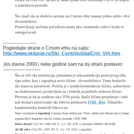
u narednom periodu.
Što znači da za sledeću sezonu na Crnom vrhu imamo jedno sidro i dve
dvosedežnice
Postavljanje počinje početkom marta ako vremenski uslovi budu to
omogućavali.
----------------------------
Pogledajte strane o Crnom vrhu na sajtu:
http://www.skijanje.rs/Ski_Centri/srbija/Crni_Vrh.htm
Jos davne 2000 i neke godine sam na toj strani postavio:
-------------------------
Što se tiče ski instalacija, planirana je rekonstrukcija postojećeg lifta
tipa sidro, kao i izgradnja nove žičare - dvosedežnice. Trase budućih
ski staza su prosečene. Počela je i izrada konstrukcije žičare, nabavljeni
su elekrtomotori, postavljeni su i temelji pojedinih stubova žičare.
Procena je da je urađeno oko 35% posla. Inače žičaru projektuje i radi
naš domaći proizvođač ski liftova preduzeće
FOD - Bor
. Tehničke
karakteristike budućih liftova su:
Naziv instalacije
u izgradnji
Lokacija
Kosa dužina (m)
Visin. razlika (m)
Brzina (m/s)
Snaga
pogona (kW)
Kapacitet (ski/h)
Godina montaže
CRNI VRH
žičara dvosed
Crni Vrh
1380
302
0 - 2,5
160
1195
u izgradnji
KRAKU BUGARI
ski lift sidro
Crni Vrh
1209
265
0 - 3,2
132
1192
u izgradnji