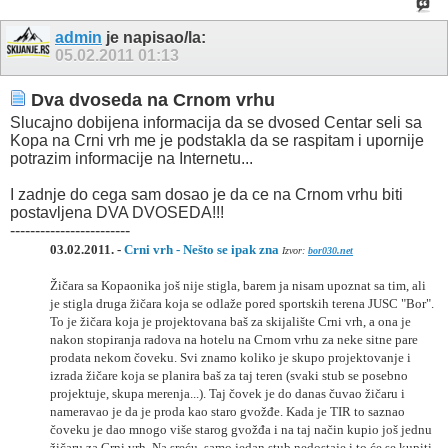
admin
je napisao/la:
05.02.2011
01:13
Dva dvoseda na Crnom vrhu
Slucajno dobijena informacija da se dvosed Centar seli sa
Kopa na Crni vrh me je podstakla da se raspitam i upornije
potrazim informacije na Internetu...
I zadnje do cega sam dosao je da ce na Crnom vrhu biti
postavljena DVA DVOSEDA!!!
------------------------
03.02.2011. -
Crni vrh -
Nešto se ipak zna
Izvor:
bor030.net
Žičara sa Kopaonika još nije stigla, barem ja nisam upoznat sa tim, ali
je stigla druga žičara koja se odlaže pored sportskih terena JUSC "Bor".
To je žičara koja je projektovana baš za skijalište Crni vrh, a ona je
nakon stopiranja radova na hotelu na Crnom vrhu za neke sitne pare
prodata nekom čoveku. Svi znamo koliko je skupo projektovanje i
izrada žičare koja se planira baš za taj teren (svaki stub se posebno
projektuje, skupa merenja...). Taj čovek je do danas čuvao žičaru i
nameravao je da je proda kao staro gvožđe. Kada je TIR to saznao
čoveku je dao mnogo više starog gvožđa i na taj način kupio još jednu
žičaru za Crni vrh. Na sreću, samo jedan stub nedostaje i to će se kupiti