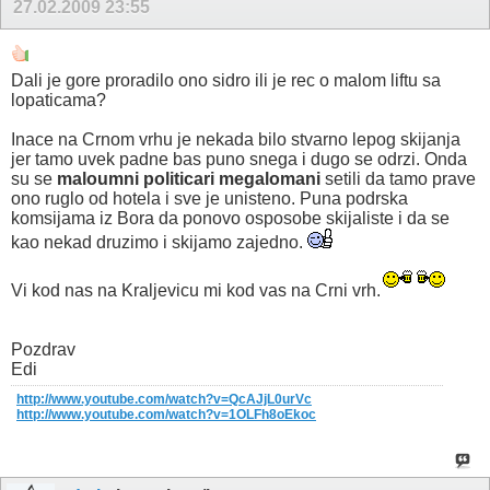
27.02.2009
23:55
Dali je gore proradilo ono sidro ili je rec o malom liftu sa
lopaticama?
Inace na Crnom vrhu je nekada bilo stvarno lepog skijanja
jer tamo uvek padne bas puno snega i dugo se odrzi. Onda
su se
maloumni politicari megalomani
setili da tamo prave
ono ruglo od hotela i sve je unisteno. Puna podrska
komsijama iz Bora da ponovo osposobe skijaliste i da se
kao nekad druzimo i skijamo zajedno.
Vi kod nas na Kraljevicu mi kod vas na Crni vrh.
Pozdrav
Edi
http://www.youtube.com/watch?v=QcAJjL0urVc
http://www.youtube.com/watch?v=1OLFh8oEkoc