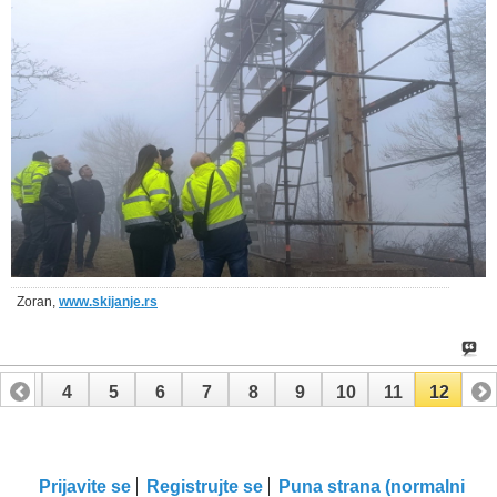
Zoran,
www.skijanje.rs
3
4
5
6
7
8
9
10
11
12
Prijavite se
Registrujte se
Puna strana (normalni