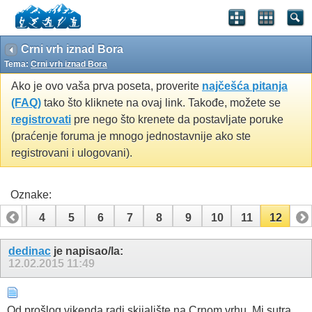
Crni vrh iznad Bora
Tema:
Crni vrh iznad Bora
Ako je ovo vaša prva poseta, proverite
najčešća pitanja
(FAQ)
tako što kliknete na ovaj link. Takođe, možete se
registrovati
pre nego što krenete da postavljate poruke
(praćenje foruma je mnogo jednostavnije ako ste
registrovani i ulogovani).
Oznake:
3
4
5
6
7
8
9
10
11
12
dedinac
je napisao/la:
12.02.2015
11:49
Od prošlog vikenda radi skijalište na Crnom vrhu. Mi sutra