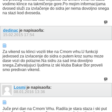
vodimo klince na takmičenje gore.Po mojim informacijama
dvosed služi za izvlačenje do sidra jer nema dovoljno snega
na stazi kod dvoseda.
dedinac
je napisao/la:
15.02.2015
17:54
Za vikend su klinci vozili trke na Crnom vrhu.U funkciji
jedvosed za izvlacenje do sidra o putem kroz sumu moze
dase vozi do polazne.Na sidru za sad ima dovoljno
snega.Zahvaljujuci ljudima iz ski kluba Bakar Bor proveli
smo predivan vikend.
Losmi
je napisao/la:
08.01.2016
13:36
Juče prvi dan na Crnom Vrhu. Radila je stara staza i ski put