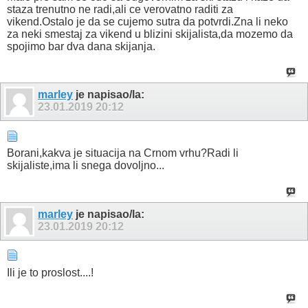
staza trenutno ne radi,ali ce verovatno raditi za
vikend.Ostalo je da se cujemo sutra da potvrdi.Zna li neko
za neki smestaj za vikend u blizini skijalista,da mozemo da
spojimo bar dva dana skijanja.
marley
je napisao/la:
23.01.2019
20:12
Borani,kakva je situacija na Crnom vrhu?Radi li
skijaliste,ima li snega dovoljno...
marley
je napisao/la:
23.01.2019
20:12
Ili je to proslost....!