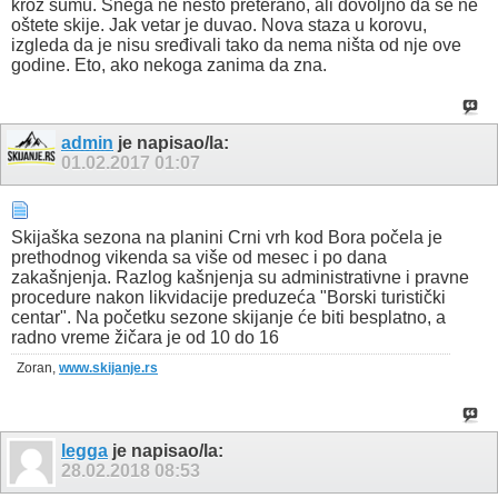
kroz šumu. Snega ne nešto preterano, ali dovoljno da se ne
oštete skije. Jak vetar je duvao. Nova staza u korovu,
izgleda da je nisu sređivali tako da nema ništa od nje ove
godine. Eto, ako nekoga zanima da zna.
admin
je napisao/la:
01.02.2017
01:07
Skijaška sezona na planini Crni vrh kod Bora počela je
prethodnog vikenda sa više od mesec i po dana
zakašnjenja. Razlog kašnjenja su administrativne i pravne
procedure nakon likvidacije preduzeća "Borski turistički
centar". Na početku sezone skijanje će biti besplatno, a
radno vreme žičara je od 10 do 16
Zoran,
www.skijanje.rs
legga
je napisao/la:
28.02.2018
08:53