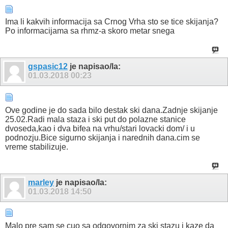
Ima li kakvih informacija sa Crnog Vrha sto se tice skijanja?
Po informacijama sa rhmz-a skoro metar snega
gspasic12
je napisao/la:
01.03.2018
00:23
Ove godine je do sada bilo destak ski dana.Zadnje skijanje
25.02.Radi mala staza i ski put do polazne stanice
dvoseda,kao i dva bifea na vrhu/stari lovacki dom/ i u
podnozju.Bice sigurno skijanja i narednih dana.cim se
vreme stabilizuje.
marley
je napisao/la:
01.03.2018
14:50
Malo pre sam se cuo sa odgovornim za ski stazu i kaze da