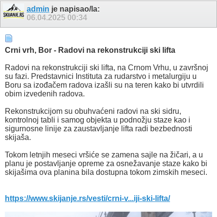
admin
je napisao/la:
06.04.2025
00:34
Crni vrh, Bor - Radovi na rekonstrukciji ski lifta
Radovi na rekonstrukciji ski lifta, na Crnom Vrhu, u završnoj
su fazi. Predstavnici Instituta za rudarstvo i metalurgiju u
Boru sa izođačem radova izašli su na teren kako bi utvrdili
obim izvedenih radova.
Rekonstrukcijom su obuhvaćeni radovi na ski sidru,
kontrolnoj tabli i samog objekta u podnožju staze kao i
sigurnosne linije za zaustavljanje lifta radi bezbednosti
skijaša.
Tokom letnjih meseci vršiće se zamena sajle na žičari, a u
planu je postavljanje opreme za osnežavanje staze kako bi
skijašima ova planina bila dostupna tokom zimskih meseci.
https://www.skijanje.rs/vesti/crni-v...iji-ski-lifta/