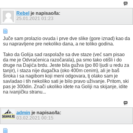
Rebel
je napisao/la:
25.01.2021
01:23
Juče sam prolazio ovuda i prve dve slike (gore iznad) kao da
su napravljene pre nekoliko dana, a ne toliko godina.
Tako da Golija sad raspolaže sa dve staze (već sam pisao
da me je Odvraćenica razočarala), pa smo tako otišli i do
druge na Dajića brdu. Jeste bila gužva (po 80 ljudi u redu za
tanjir), i staza nije dugačka (oko 400m cenim), ali je baš
široka i sa nagibom koji meni odgovara, tj olako sam je
savladao i tih nekoliko sati je bilo pravo uživanje. Pritom, ski
pas je 300din. Znači ukoliko idete na Goliji na skijanje, idite
na ivanjičku stranu...
admin
je napisao/la:
03.02.2021
00:15