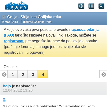
Golija - Skijaliste Golijska reka
Tema:
Golija - Skijaliste Golijska reka
Ako je ovo vaša prva poseta, proverite
najčešća pitanja
(FAQ)
tako što kliknete na ovaj link. Takođe, možete se
registrovati
pre nego što krenete da postavljate poruke
(praćenje foruma je mnogo jednostavnije ako ste
registrovani i ulogovani).
Oznake:
1
2
3
4
bojo
je napisao/la:
12.04.2012
13:26
Na ovom linku se vidi helikopter VS verovatno prilikom