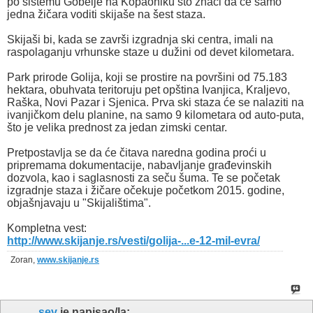
po sistemu Gobelje na Kopaoniku što znači da će samo
jedna žičara voditi skijaše na šest staza.
Skijaši bi, kada se završi izgradnja ski centra, imali na
raspolaganju vrhunske staze u dužini od devet kilometara.
Park prirode Golija, koji se prostire na površini od 75.183
hektara, obuhvata teritoruju pet opština Ivanjica, Kraljevo,
Raška, Novi Pazar i Sjenica. Prva ski staza će se nalaziti na
ivanjičkom delu planine, na samo 9 kilometara od auto-puta,
što je velika prednost za jedan zimski centar.
Pretpostavlja se da će čitava naredna godina proći u
pripremama dokumentacije, nabavljanje građevinskih
dozvola, kao i saglasnosti za seču šuma. Te se početak
izgradnje staza i žičare očekuje početkom 2015. godine,
objašnjavaju u "Skijalištima".
Kompletna vest:
http://www.skijanje.rs/vesti/golija-...e-12-mil-evra/
Zoran,
www.skijanje.rs
sev
je napisao/la: