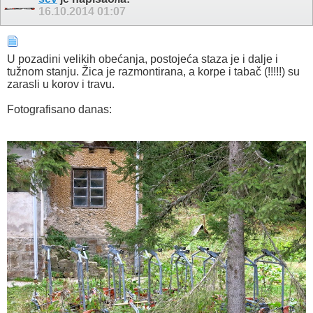
16.10.2014
01:07
U pozadini velikih obećanja, postojeća staza je i dalje i
tužnom stanju. Žica je razmontirana, a korpe i tabač (!!!!!) su
zarasli u korov i travu.
Fotografisano danas: