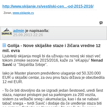
http://www.skijanje.rs/vesti/ski-cen...-od-2015-2016/
Zoran,
www.skijanje.rs
admin
je napisao/la:
25.09.2013
22:26
Golija - Nove skijaške staze i žičara vredne 12
mil. evra
Ljubitelji skijanja mogli bi da uživaju na novoj ski stazi već
tokom zimske sezone 2015/2016, kaže za "eKapiju"
Nenad
Savić
iz "Skijališta Srbije".
Iako je Master planom predviđeno ulaganje od 50.320.000
EUR u skijaški centar, za ovu prvu fazu država je obezbedila
12 mil EUR.
- To će biti dovoljno da se izgradi jedan šestosed, uredi šest
staza, napravi pristupni put sa parkingom za 200 vozila,
sistem za veštački sneg i akumulacija, kao i da se nabavi
tabač snega – tvrdi Savić i dodaje da će uređenje staza biti