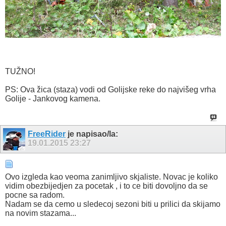
TUŽNO!
PS: Ova žica (staza) vodi od Golijske reke do najvišeg vrha
Golije - Jankovog kamena.
FreeRider
je napisao/la:
19.01.2015
23:27
Ovo izgleda kao veoma zanimljivo skjaliste. Novac je koliko
vidim obezbijedjen za pocetak , i to ce biti dovoljno da se
pocne sa radom.
Nadam se da cemo u sledecoj sezoni biti u prilici da skijamo
na novim stazama...