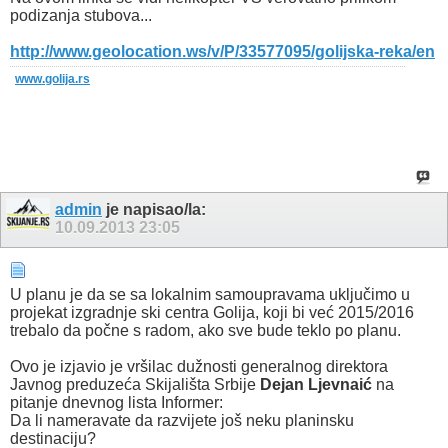
podizanja stubova...
http://www.geolocation.ws/v/P/33577095/golijska-reka/en
www.golija.rs
admin
je napisao/la:
10.09.2013
23:05
U planu je da se sa lokalnim samoupravama uključimo u
projekat izgradnje ski centra Golija, koji bi već 2015/2016
trebalo da počne s radom, ako sve bude teklo po planu.
Ovo je izjavio je vršilac dužnosti generalnog direktora
Javnog preduzeća Skijališta Srbije
Dejan Ljevnaić
na
pitanje dnevnog lista Informer:
Da li nameravate da razvijete još neku planinsku
destinaciju?