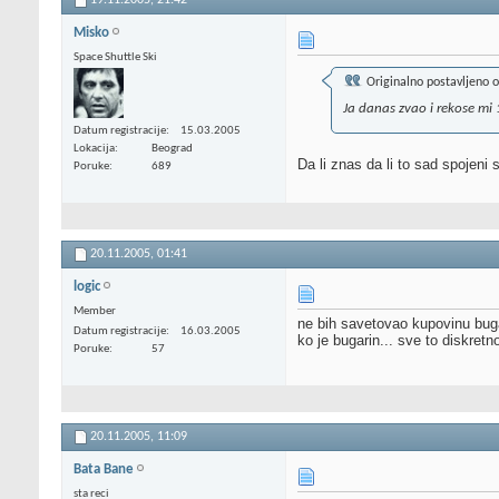
19.11.2005,
21:42
Misko
Space Shuttle Ski
Originalno postavljeno 
Ja danas zvao i rekose mi
Datum registracije
15.03.2005
Lokacija
Beograd
Da li znas da li to sad spojeni s
Poruke
689
20.11.2005,
01:41
logic
Member
ne bih savetovao kupovinu buga
Datum registracije
16.03.2005
ko je bugarin... sve to diskret
Poruke
57
20.11.2005,
11:09
Bata Bane
sta reci