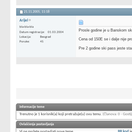
21.11.2005,
11:18
Arijel
bla-bla-bla
Prosle godine je u Banskom ski
Datum registracije
01.03.2004
Lokacija
Beograd
Cena od 150E se i dalje nije pr
Poruke
45
Pre 2 godine ski pass jeste st
Informacije teme
Trenutno je 1 korisnik(a) koji pretražuje(u) ovu temu.
(Članova: 0 - Gostij
Ovlašćenja postavljanja
Vi
ne možete
postavljati nove teme
BB kod
j