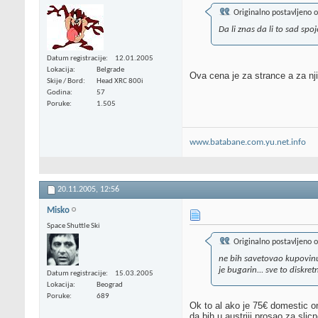
Originalno postavljeno 
Da li znas da li to sad spoje
Datum registracije
12.01.2005
Lokacija
Belgrade
Ova cena je za strance a za nj
Skije / Bord
Head XRC 800i
Godina
57
Poruke
1.505
www.batabane.com.yu.net.info
20.11.2005,
12:56
Misko
Space Shuttle Ski
Originalno postavljeno 
ne bih savetovao kupovinu
je bugarin... sve to diskr
Datum registracije
15.03.2005
Lokacija
Beograd
Poruke
689
Ok to al ako je 75€ domestic o
da bih u austriji prosao za slic