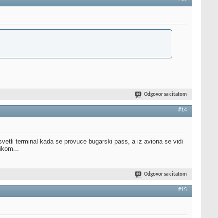
Odgovor sa citatom
#14
etli terminal kada se provuce bugarski pass, a iz aviona se vidi
ikom...
Odgovor sa citatom
#15