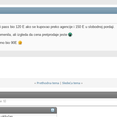
 pass bio 120 E ako se kupovao preko agencije i 150 E u slobodnoj pordaji.
omenila, ali izgleda da cena pretprodaje jeste
arno bio 90E
«
Prethodna tema
|
Sledeća tema
»
u: 1)
e
uključen