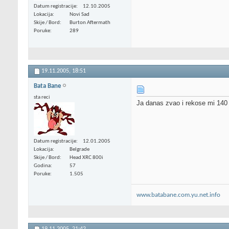
Datum registracije
12.10.2005
Lokacija
Novi Sad
Skije / Bord
Burton Aftermath
Poruke
289
19.11.2005,
18:51
Bata Bane
sta reci
Ja danas zvao i rekose mi 140
Datum registracije
12.01.2005
Lokacija
Belgrade
Skije / Bord
Head XRC 800i
Godina
57
Poruke
1.505
www.batabane.com.yu.net.info