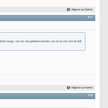
Odgovor sa citatom
#17
cice mogo, sve sto vise gledam bansko sve mi se vise cini da bih
Odgovor sa citatom
#18