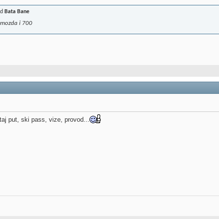
od
Bata Bane
 mozda i 700
aj put, ski pass, vize, provod...