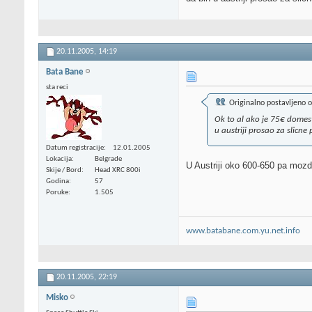
20.11.2005,
14:19
Bata Bane
sta reci
Originalno postavljeno 
Ok to al ako je 75€ domest
u austriji prosao za slicne 
Datum registracije
12.01.2005
Lokacija
Belgrade
U Austriji oko 600-650 pa mozd
Skije / Bord
Head XRC 800i
Godina
57
Poruke
1.505
www.batabane.com.yu.net.info
20.11.2005,
22:19
Misko