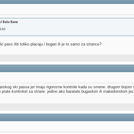
od
Bata Bane
 140
ki pass iliti toliko placaju i bugari ili je to samo za strance?
rskog ski passa jer imaju rigorozne kontrole kada su smene. drugom bojom sv
no prate kontrolori sa strane. jedino ako baratate bugaskim ili makedonskim jez