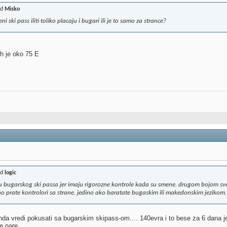
od
Misko
ni ski pass iliti toliko placaju i bugari ili je to samo za strance?
ih je oko 75 E
od
logic
 bugarskog ski passa jer imaju rigorozne kontrole kada su smene. drugom bojom svetl
etno prate kontrolori sa strane. jedino ako baratate bugaskim ili makedonskim jezikom..
nda vredi pokusati sa bugarskim skipass-om.... 140evra i to bese za 6 dana 
ne pare