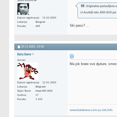
Space Shuttle Ski
Originalno postavljeno 
U Austriji oko 600-650 pa
Datum registracije
15.03.2005
Lokacija
Beograd
Ski pass? ...
Poruke
689
20.11.2005,
23:56
Bata Bane
sta reci
Ma jok brate sve djuture, smest
Datum registracije
12.01.2005
Lokacija
Belgrade
Skije / Bord
Head XRC 800i
Godina
57
Poruke
1.505
www.batabane.com.yu.net.info