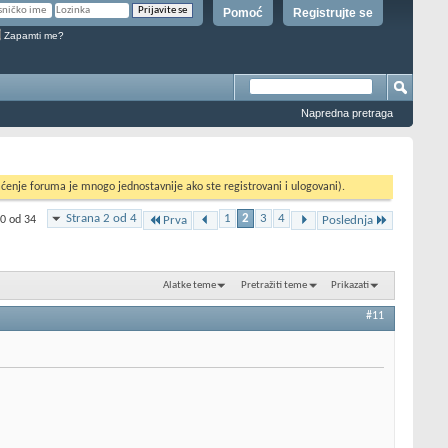
Pomoć
Registrujte se
Zapamti me?
Napredna pretraga
ćenje foruma je mnogo jednostavnije ako ste registrovani i ulogovani).
Strana 2 od 4
1
2
3
4
20 od 34
Prva
Poslednja
Alatke teme
Pretražiti teme
Prikazati
#11