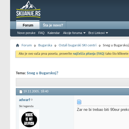
Forum
Šta je novo?
Nove poruke
FAQ
Kalendar
Akcije foruma
Brzi Linkovi
Forum
Bugarska
Ostali bugarski SKI centri
Sneg u Bugarskoj
Ako je ovo vaša prva poseta, proverite
najčešća pitanja (FAQ)
tako što kliknete
Tema:
Sneg u Bugarskoj?
19.11.2005,
18:40
adwarf
Ski legenda
Zar ne bi trebao biti 90eur prek