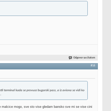
Odgovor sa citatom
#16
i terminal kada se provuce bugarski pass, a iz aviona se vidi ko
.
je malcice mogo, sve sto vise gledam bansko sve mi se vise cini