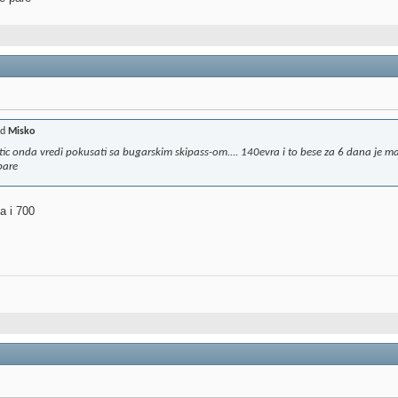
od
Misko
ic onda vredi pokusati sa bugarskim skipass-om.... 140evra i to bese za 6 dana je mal
pare
a i 700