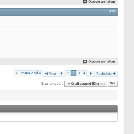
Odgovor sa citatom
#20
Odgovor sa citatom
Strana 2 od 4
1
2
3
4
Prva
Poslednja
Brza navigacija
Ostali bugarski SKI centri
Vrh