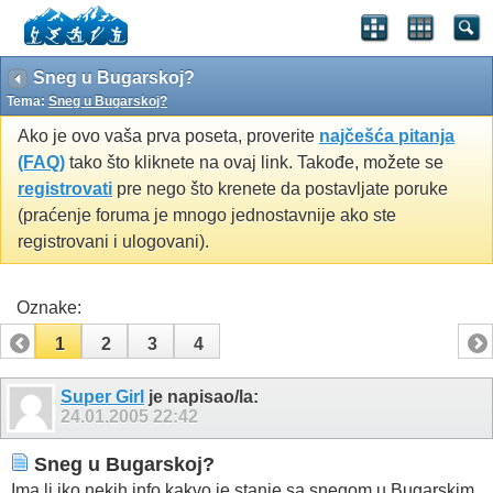
Sneg u Bugarskoj?
Tema:
Sneg u Bugarskoj?
Ako je ovo vaša prva poseta, proverite
najčešća pitanja
(FAQ)
tako što kliknete na ovaj link. Takođe, možete se
registrovati
pre nego što krenete da postavljate poruke
(praćenje foruma je mnogo jednostavnije ako ste
registrovani i ulogovani).
Oznake:
1
2
3
4
Super Girl
je napisao/la:
24.01.2005
22:42
Sneg u Bugarskoj?
Ima li iko nekih info kakvo je stanje sa snegom u Bugarskim