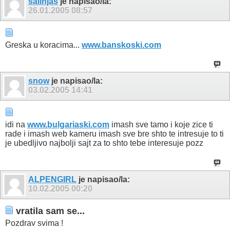
salinjas
je napisao/la:
26.01.2005
08:57
Greska u koracima...
www.banskoski.com
snow
je napisao/la:
03.02.2005
14:41
idi na
www.bulgariaski.com
imash sve tamo i koje zice ti
rade i imash web kameru imash sve bre shto te intresuje to ti
je ubedljivo najbolji sajt za to shto tebe interesuje pozz
ALPENGIRL
je napisao/la:
10.02.2005
00:20
vratila sam se...
Pozdrav svima !