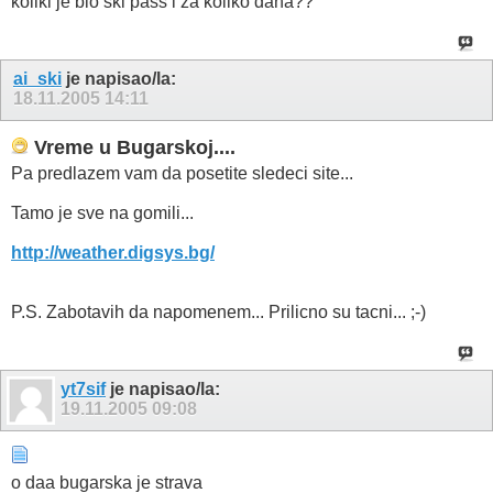
koliki je bio ski pass i za koliko dana??
ai_ski
je napisao/la:
18.11.2005
14:11
Vreme u Bugarskoj....
Pa predlazem vam da posetite sledeci site...
Tamo je sve na gomili...
http://weather.digsys.bg/
P.S. Zabotavih da napomenem... Prilicno su tacni... ;-)
yt7sif
je napisao/la:
19.11.2005
09:08
o daa bugarska je strava