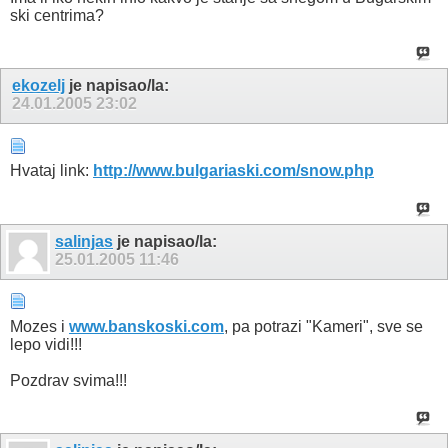
ski centrima?
ekozelj
je napisao/la:
24.01.2005
23:02
Hvataj link:
http://www.bulgariaski.com/snow.php
salinjas
je napisao/la:
25.01.2005
11:46
Mozes i
www.banskoski.com
, pa potrazi "Kameri", sve se
lepo vidi!!!
Pozdrav svima!!!