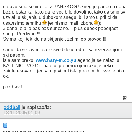
upravo sma se vratila iz BANSKOG ! Sneg je padao 5 dana
bez prestanka, iako ga je vec bilo dovoljno, tako da smo svi
uzviali u skijanju u dubokom snegu, bili smo u prilici da
usavrsimo tehniku
jer nismo imali izbora
))
3 dana je bilo bas bas suncano.... plus dubok paperjasti
sneg ! Predivno !!!
Svima koji tek idu na skijanje , zelim lep provod !!!
samo da se javim, da je sve bilo u redu....sa rezervacijom ...i
ski pasom...
isla sam preko:
www.hary-m.co.yu
agencija se nalazi u
KALENICEVOJ 5...pa eto, preporucujem ako je neko
zainteresovan....jer sam prvi put isla preko njih i sve je bilo
ok.
pozdrav !
oddball
je napisao/la:
18.11.2005
01:09