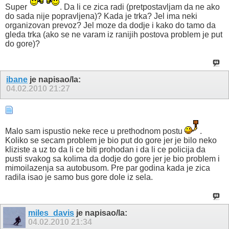
Super
. Da li ce zica radi (pretpostavljam da ne ako
do sada nije popravljena)? Kada je trka? Jel ima neki
organizovan prevoz? Jel moze da dodje i kako do tamo da
gleda trka (ako se ne varam iz ranijih postova problem je put
do gore)?
ibane
je napisao/la:
04.02.2010
21:27
Malo sam ispustio neke rece u prethodnom postu
.
Koliko se secam problem je bio put do gore jer je bilo neko
kliziste a uz to da li ce biti prohodan i da li ce policija da
pusti svakog sa kolima da dodje do gore jer je bio problem i
mimoilazenja sa autobusom. Pre par godina kada je zica
radila isao je samo bus gore dole iz sela.
miles_davis
je napisao/la:
04.02.2010
21:34