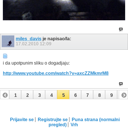
miles_davis
je napisao/la:
17.02.2010
12:09
i da upotpunim sliku o dogadjaju:
http://www.youtube.com/watch?v=axcZZMkmrM8
1
2
3
4
5
6
7
8
9
10
11
12
13
14
15
Prijavite se
Registrujte se
Puna strana (normalni
pregled)
Vrh