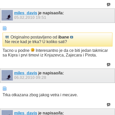
miles_davis
je napisao/la:
05.02.2010
19:51
Originalno postavljeno od
ibane
Ne rece kad je trka? U koliko sati?
Tacno u podne
Interesantno je da ce biti jedan takmicar
sa Kipra i prvi timovi iz Knjazevca, Zajecara i Pirota.
miles_davis
je napisao/la:
06.02.2010
09:28
Trka otkazana zbog jakog vetra i mecave.
miles_davis
je napisao/la: