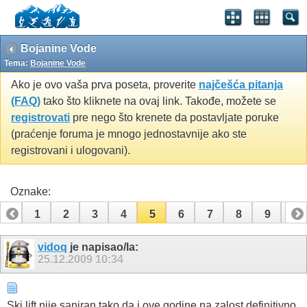
Bojanine Vode
Tema:
Bojanine Vode
Ako je ovo vaša prva poseta, proverite
najčešća pitanja
(FAQ)
tako što kliknete na ovaj link. Takođe, možete se
registrovati
pre nego što krenete da postavljate poruke
(praćenje foruma je mnogo jednostavnije ako ste
registrovani i ulogovani).
Oznake:
1
2
3
4
5
6
7
8
9
10
11
12
13
14
15
vidoq
je napisao/la:
25.12.2009
10:34
Ski lift nije saniran tako da i ove godine na zalost definitivno