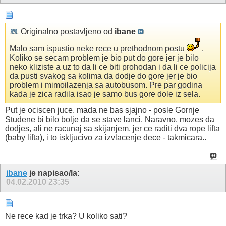
Originalno postavljeno od
ibane
Malo sam ispustio neke rece u prethodnom postu
.
Koliko se secam problem je bio put do gore jer je bilo
neko kliziste a uz to da li ce biti prohodan i da li ce policija
da pusti svakog sa kolima da dodje do gore jer je bio
problem i mimoilazenja sa autobusom. Pre par godina
kada je zica radila isao je samo bus gore dole iz sela.
Put je ociscen juce, mada ne bas sjajno - posle Gornje
Studene bi bilo bolje da se stave lanci. Naravno, mozes da
dodjes, ali ne racunaj sa skijanjem, jer ce raditi dva rope lifta
(baby lifta), i to iskljucivo za izvlacenje dece - takmicara..
ibane
je napisao/la:
04.02.2010
23:35
Ne rece kad je trka? U koliko sati?