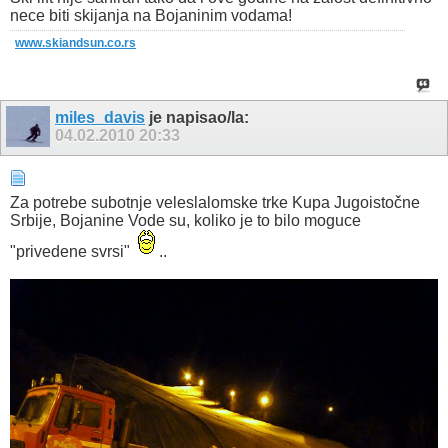
nece biti skijanja na Bojaninim vodama!
www.skiandsun.co.rs
miles_davis
je napisao/la:
04.02.2010
20:33
Za potrebe subotnje veleslalomske trke Kupa Jugoistočne
Srbije, Bojanine Vode su, koliko je to bilo moguce
"privedene svrsi"
..