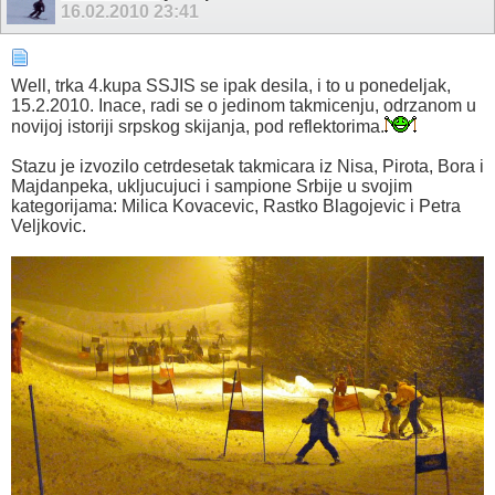
16.02.2010
23:41
Well, trka 4.kupa SSJIS se ipak desila, i to u ponedeljak,
15.2.2010. Inace, radi se o jedinom takmicenju, odrzanom u
novijoj istoriji srpskog skijanja, pod reflektorima.
Stazu je izvozilo cetrdesetak takmicara iz Nisa, Pirota, Bora i
Majdanpeka, ukljucujuci i sampione Srbije u svojim
kategorijama: Milica Kovacevic, Rastko Blagojevic i Petra
Veljkovic.