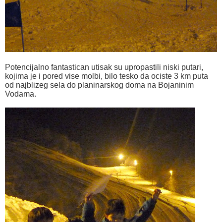
Potencijalno fantastican utisak su upropastili niski putari,
kojima je i pored vise molbi, bilo tesko da ociste 3 km puta
od najblizeg sela do planinarskog doma na Bojaninim
Vodama.