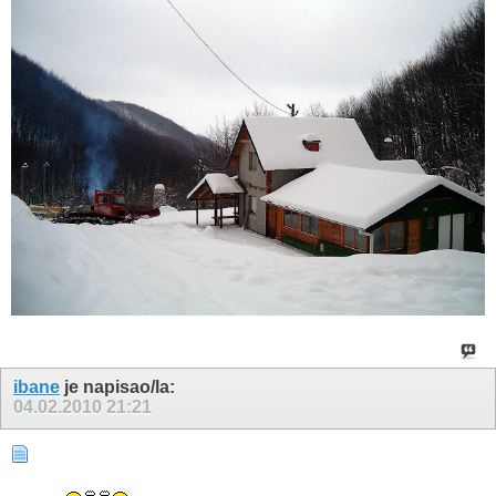
ibane
je napisao/la:
04.02.2010
21:21