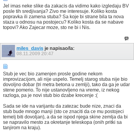
Jel imas neke slike da zakacis da vidimo kako izgledaju BV
posle tih sredjivanja? Zivo me interesuje. Koliko kosta
popravka ili zamena stuba? Sa koje bi strane bila ta nova
staza u odnosu na postojecu? Koliko kosta da se nabave
topovi? Ako Zajecar moze, sto ne bi i Nis.
miles_davis
je napisao/la:
08.11.2009
20:47
Stub je vec bio zamenjen prosle godine nekom
improvizacijom, ali nije uspelo. Temelj starog stuba nije bio
dovoljno dobar (tri metra betona u zemlji), tako da ga je udar
stene pomerio. To nije ustanovljeno na vreme, iz nekog
razloga, pa je novi stub bio dzabe krecenje :(
Sada se ide na varijantu da zatezac bude nize, znaci da
stub bude mnogo manji (sto ce znaciti da ce mu postojeci
temelj biti dovoljan), a da se ispod njega skine zemlja da bi
se napravilo mesto za okretanje teleskopa (onih pritki sa
tanjirom na kraju).