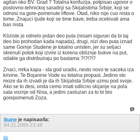
agilan oko BV. Grad ? Totalna konfuzija, potpisao ugovor o
poslovno-tehnickoj saradnji sa Skijalistima Srbije, koji se
odnosi na gore-pomenute liftove. Otad, niko nije cuo nista o
tome. Znajuci ljude koji se time bave, treba ocekivati ama
bas nista.
Kliziste je odnelo jedan deo puta (nisam siguran da bi taj
deo bio prohodan kada napada), drugi, nizi deo puta iznad
same Gornje Studene je totalno unisten, jer su seljaci
skrenuli potok koji izvire iz korena obliznje bukve na put,
odakle ga distribuiraju po bastama ?!?!?!?
Znaci, mrka kapa - sta god uradis, nesto novo te saceka iza
krivine. Te Bojanine Vode su totalna propast. Jedino sto
moze da ih izvadi je da ih Skijalista Srbije uzmu pod svoje.
Ako se to desi, onda cemo imati odlicno skijanje na pola
sata voznje od Nisa, a jedini zasluzan za to bi bio
gorepomenuti Zoza.
ibane
je napisao/la:
04.11.2009
23:48