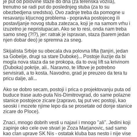
je put od polovine staze do dna (za terenska vozila),
trenutno se radi put do poslednjeg stuba (za to su
obezbedjena sredstva). Ovo zadnje treba da pomogne u
resavanju kljucnog problema - popravka postojeceg ili
postavljanje novog stuba zatezaca, koji je na samom vrhu i
izuzetno je nepristupacan. Ako se to resi, onda nam treba
samo sneg (?!?), jer: ratrak je ispravan, staza (barem jedan
njen dobar deo) je spremna za sneg.
Skijalista Srbije su obecala dva polovna lifta (tanjiri, jedan
sa Gobelje, drugi sa stare Duboke)... Postoje iluzije da bi
mogla nova staza da se prokopa, da to ovaj lift sa krivinom
(Duboka) pokrije, ali.. Naravno, te liftove je potrebno
servisirati, a to kosta. Navodno, grad je preuzeo da tera tu
pricu dalje, ali...
Ako se dobro secam, postoji i prica o projektovanju puta od
buduce trase auto-puta Nis-Dimitrovgrad, do same polazne
stanice postojece zicare (zapravo, taj put vec postoji, kao
seoski i mozete njime lepo da se prosetate od donje stanice
zicare do Ploce).
Znaci, mnogo dobrih vesti u najavi i mnogo "ali". Jedini koji
zapinje oko cele ove stvari je Zoza Marjanovic, sad samo
kao clan uprave SK Nis - ostatak kluba bas nesto i nije vise