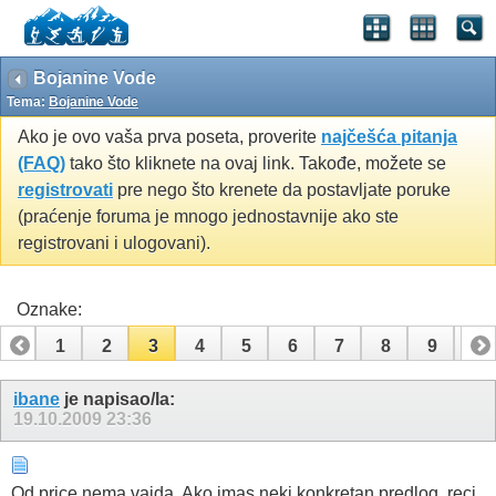
Bojanine Vode
Tema:
Bojanine Vode
Ako je ovo vaša prva poseta, proverite
najčešća pitanja
(FAQ)
tako što kliknete na ovaj link. Takođe, možete se
registrovati
pre nego što krenete da postavljate poruke
(praćenje foruma je mnogo jednostavnije ako ste
registrovani i ulogovani).
Oznake:
1
2
3
4
5
6
7
8
9
10
11
12
13
14
15
ibane
je napisao/la:
19.10.2009
23:36
Od price nema vajda. Ako imas neki konkretan predlog, reci.