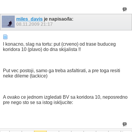
miles_davis
je napisao/la:
08.11.2009
21:17
I konacno, slag na tortu: put (crveno) od trase buduceg
koridora 10 (plavo) do dna skijalista !!
Put vec postoji, samo ga treba asfaltirati, a pre toga resiti
neke dileme (tackice)
A ovako ce jednom izgledati BV sa koridora 10, neposredno
pre nego sto se sa istog iskljucite: