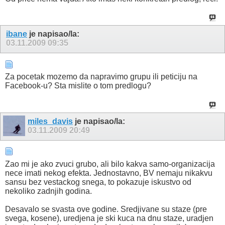
ibane
je napisao/la:
03.11.2009
09:35
Za pocetak mozemo da napravimo grupu ili peticiju na
Facebook-u? Sta mislite o tom predlogu?
miles_davis
je napisao/la:
03.11.2009
20:49
Zao mi je ako zvuci grubo, ali bilo kakva samo-organizacija
nece imati nekog efekta. Jednostavno, BV nemaju nikakvu
sansu bez vestackog snega, to pokazuje iskustvo od
nekoliko zadnjih godina.
Desavalo se svasta ove godine. Sredjivane su staze (pre
svega, kosene), uredjena je ski kuca na dnu staze, uradjen