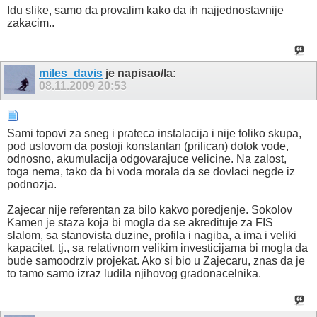
Idu slike, samo da provalim kako da ih najjednostavnije
zakacim..
miles_davis
je napisao/la:
08.11.2009
20:53
Sami topovi za sneg i prateca instalacija i nije toliko skupa,
pod uslovom da postoji konstantan (prilican) dotok vode,
odnosno, akumulacija odgovarajuce velicine. Na zalost,
toga nema, tako da bi voda morala da se dovlaci negde iz
podnozja.
Zajecar nije referentan za bilo kakvo poredjenje. Sokolov
Kamen je staza koja bi mogla da se akredituje za FIS
slalom, sa stanovista duzine, profila i nagiba, a ima i veliki
kapacitet, tj., sa relativnom velikim investicijama bi mogla da
bude samoodrziv projekat. Ako si bio u Zajecaru, znas da je
to tamo samo izraz ludila njihovog gradonacelnika.