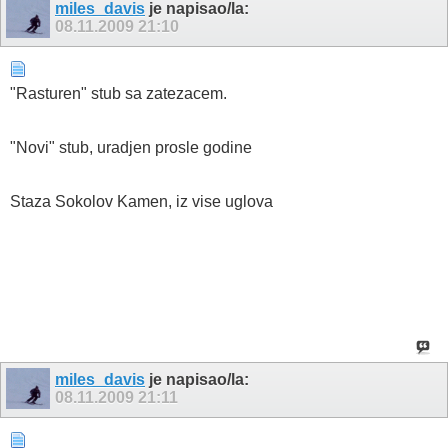
miles_davis
je napisao/la:
08.11.2009
21:10
"Rasturen" stub sa zatezacem.
"Novi" stub, uradjen prosle godine
Staza Sokolov Kamen, iz vise uglova
miles_davis
je napisao/la:
08.11.2009
21:11