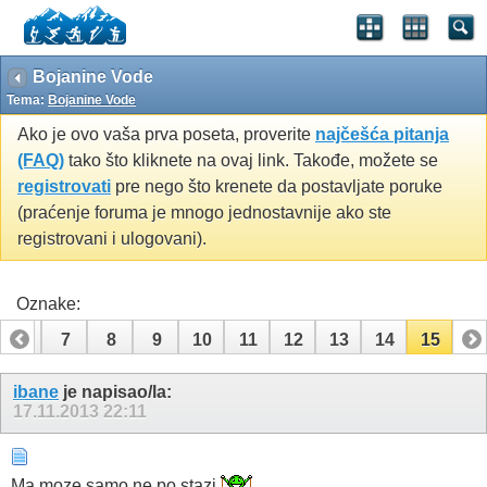
Bojanine Vode
Tema:
Bojanine Vode
Ako je ovo vaša prva poseta, proverite
najčešća pitanja
(FAQ)
tako što kliknete na ovaj link. Takođe, možete se
registrovati
pre nego što krenete da postavljate poruke
(praćenje foruma je mnogo jednostavnije ako ste
registrovani i ulogovani).
Oznake:
6
7
8
9
10
11
12
13
14
15
ibane
je napisao/la:
17.11.2013
22:11
Ma moze samo ne po stazi