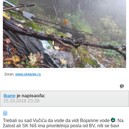
Zoran,
www.skijanje.rs
ibane
je napisao/la:
15.10.2016
23:28
Trebali su sad Vučića da vode da vidi Bojanine vode
. Na
žalost ali SK Niš ima prioritetnija posla od BV, niti se bavi