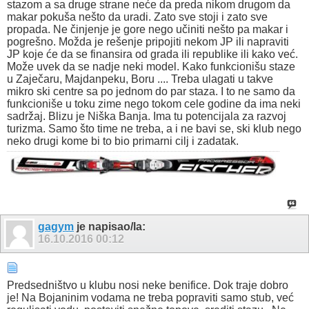
stazom a sa druge strane neće da preda nikom drugom da
makar pokuša nešto da uradi. Zato sve stoji i zato sve
propada. Ne činjenje je gore nego učiniti nešto pa makar i
pogrešno. Možda je rešenje pripojiti nekom JP ili napraviti
JP koje će da se finansira od grada ili republike ili kako već.
Može uvek da se nadje neki model. Kako funkcionišu staze
u Zaječaru, Majdanpeku, Boru .... Treba ulagati u takve
mikro ski centre sa po jednom do par staza. I to ne samo da
funkcioniše u toku zime nego tokom cele godine da ima neki
sadržaj. Blizu je Niška Banja. Ima tu potencijala za razvoj
turizma. Samo što time ne treba, a i ne bavi se, ski klub nego
neko drugi kome bi to bio primarni cilj i zadatak.
gagym
je napisao/la:
16.10.2016
00:12
Predsedništvo u klubu nosi neke benifice. Dok traje dobro
je! Na Bojaninim vodama ne treba popraviti samo stub, već