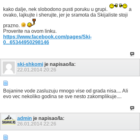
kako dalje, nek slobodono pusti poruku u grupi.
a
ovako, lajkujte i sherujte, jer je sramota da Skijaliste stoji
prazno.
Proverite na ovom linku.
https://www.facebook.com/pages/Ski-
0...65344950298146
ski-shkomi
je napisao/la:
22.01.2014
20:26
Bojanine vode zasluzuju mnogo vise od grada nisa.... Ali
evo vec nekoliko godina se sve nesto zakomplikuje....
admin
je napisao/la:
26.01.2014
22:26