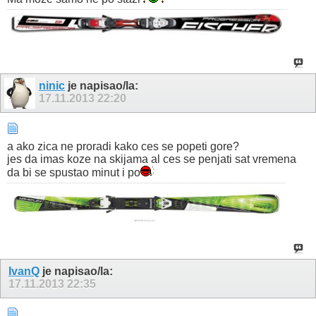
ninic
je napisao/la:
17.11.2013
22:20
a ako zica ne proradi kako ces se popeti gore?
jes da imas koze na skijama al ces se penjati sat vremena
da bi se spustao minut i po
IvanQ
je napisao/la:
17.11.2013
22:35