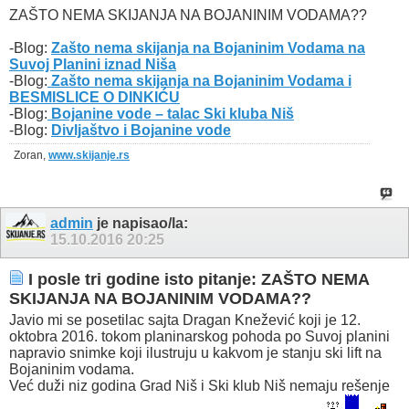
ZAŠTO NEMA SKIJANJA NA BOJANINIM VODAMA??
-Blog:
Zašto nema skijanja na Bojaninim Vodama na
Suvoj Planini iznad Niša
-Blog:
Zašto nema skijanja na Bojaninim Vodama i
BESMISLICE O DINKIĆU
-Blog:
Bojanine vode – talac Ski kluba Niš
-Blog:
Divljaštvo i Bojanine vode
Zoran,
www.skijanje.rs
admin
je napisao/la:
15.10.2016
20:25
I posle tri godine isto pitanje: ZAŠTO NEMA
SKIJANJA NA BOJANINIM VODAMA??
Javio mi se posetilac sajta Dragan Knežević koji je 12.
oktobra 2016. tokom planinarskog pohoda po Suvoj planini
napravio snimke koji ilustruju u kakvom je stanju ski lift na
Bojaninim vodama.
Već duži niz godina Grad Niš i Ski klub Niš nemaju rešenje