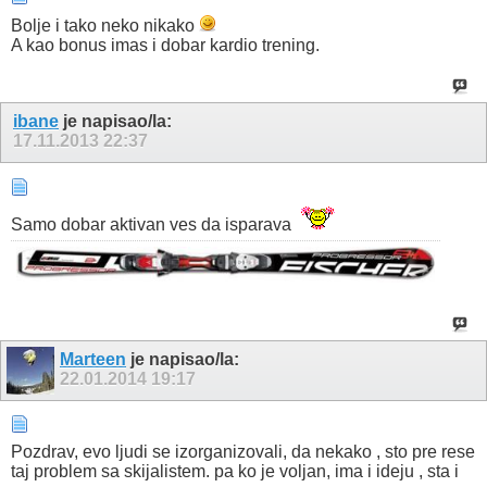
Bolje i tako neko nikako
A kao bonus imas i dobar kardio trening.
ibane
je napisao/la:
17.11.2013
22:37
Samo dobar aktivan ves da isparava
Marteen
je napisao/la:
22.01.2014
19:17
Pozdrav, evo ljudi se izorganizovali, da nekako , sto pre rese
taj problem sa skijalistem. pa ko je voljan, ima i ideju , sta i