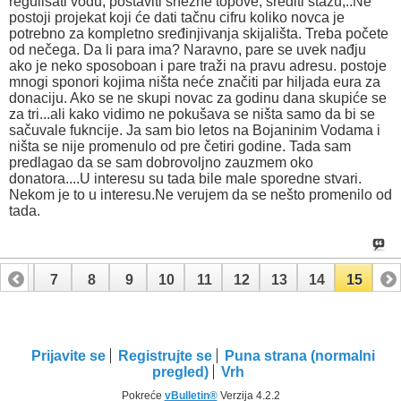
regulisati vodu, postaviti snežne topove, srediti stazu,..Ne
postoji projekat koji će dati tačnu cifru koliko novca je
potrebno za kompletno sređinjivanja skijališta. Treba počete
od nečega. Da li para ima? Naravno, pare se uvek nađju
ako je neko sposoboan i pare traži na pravu adresu. postoje
mnogi sponori kojima ništa neće značiti par hiljada eura za
donaciju. Ako se ne skupi novac za godinu dana skupiće se
za tri...ali kako vidimo ne pokušava se ništa samo da bi se
sačuvale fukncije. Ja sam bio letos na Bojaninim Vodama i
ništa se nije promenulo od pre četiri godine. Tada sam
predlagao da se sam dobrovoljno zauzmem oko
donatora....U interesu su tada bile male sporedne stvari.
Nekom je to u interesu.Ne verujem da se nešto promenilo od
tada.
6
7
8
9
10
11
12
13
14
15
Prijavite se
Registrujte se
Puna strana (normalni
pregled)
Vrh
Pokreće
vBulletin®
Verzija 4.2.2