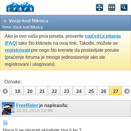
Vucje kod Niksica
Tema:
Vucje kod Niksica
Ako je ovo vaša prva poseta, proverite
najčešća pitanja
(FAQ)
tako što kliknete na ovaj link. Takođe, možete se
registrovati
pre nego što krenete da postavljate poruke
(praćenje foruma je mnogo jednostavnije ako ste
registrovani i ulogovani).
Oznake:
18
19
20
21
22
23
24
25
26
27
FreeRider
je napisao/la:
30.01.2014
14:49
Hoce li se otvarati skijaliste zna li ko ?