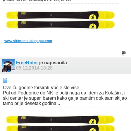
www.skimonte.blogspot.com
FreeRider
je napisao/la:
05.12.2014
18:28
Ove ću godine forsirati Vučje što više.
Put od Podgorice do NK je bolji nega da idem za Kolašin , i
ski centar je super, barem kako ga ja pamtim dok sam skijao
tamo prije desetak godina...