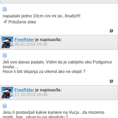
napadalo jedno 10cm cini mi se...finally!!!!
Priložene slike
FreeRider
je napisao/la:
06.02.2014
19:40
Jeli ovo danas padalo. Vidim da je zabijelio oko Podgorice
svuda ...
Hoce li biti skijanja za vikend ako ne otopli ?
FreeRider
je napisao/la:
17.10.2014
20:40
Jesu li postavljali kakve kamere na Vucju , da mozemo
pratiti ,,live,, situaciju na skijalistu ?