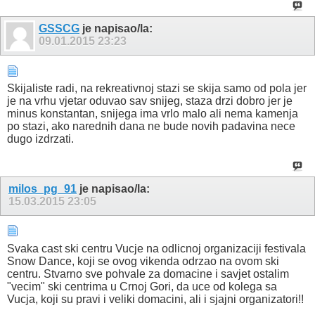
GSSCG
je napisao/la:
09.01.2015
23:23
Skijaliste radi, na rekreativnoj stazi se skija samo od pola jer
je na vrhu vjetar oduvao sav snijeg, staza drzi dobro jer je
minus konstantan, snijega ima vrlo malo ali nema kamenja
po stazi, ako narednih dana ne bude novih padavina nece
dugo izdrzati.
milos_pg_91
je napisao/la:
15.03.2015
23:05
Svaka cast ski centru Vucje na odlicnoj organizaciji festivala
Snow Dance, koji se ovog vikenda odrzao na ovom ski
centru. Stvarno sve pohvale za domacine i savjet ostalim
"vecim" ski centrima u Crnoj Gori, da uce od kolega sa
Vucja, koji su pravi i veliki domacini, ali i sjajni organizatori!!