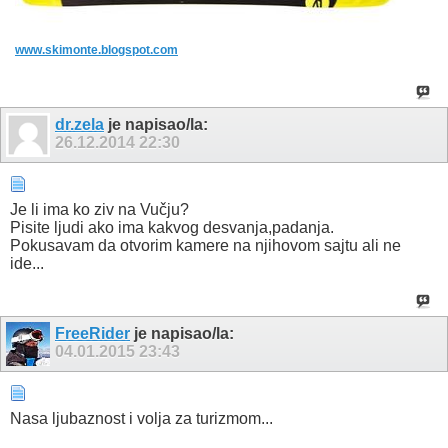
www.skimonte.blogspot.com
dr.zela
je napisao/la:
26.12.2014
22:30
Je li ima ko ziv na Vučju?
Pisite ljudi ako ima kakvog desvanja,padanja.
Pokusavam da otvorim kamere na njihovom sajtu ali ne
ide...
FreeRider
je napisao/la:
04.01.2015
23:43
Nasa ljubaznost i volja za turizmom...