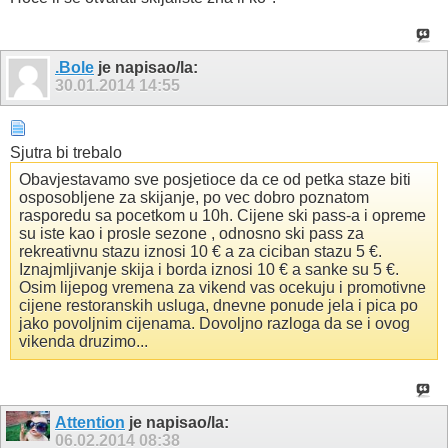
.Bole
je napisao/la:
30.01.2014
14:55
Sjutra bi trebalo
Obavjestavamo sve posjetioce da ce od petka staze biti
osposobljene za skijanje, po vec dobro poznatom
rasporedu sa pocetkom u 10h. Cijene ski pass-a i opreme
su iste kao i prosle sezone , odnosno ski pass za
rekreativnu stazu iznosi 10 € a za ciciban stazu 5 €.
Iznajmljivanje skija i borda iznosi 10 € a sanke su 5 €.
Osim lijepog vremena za vikend vas ocekuju i promotivne
cijene restoranskih usluga, dnevne ponude jela i pica po
jako povoljnim cijenama. Dovoljno razloga da se i ovog
vikenda druzimo...
Attention
je napisao/la:
06.02.2014
08:38