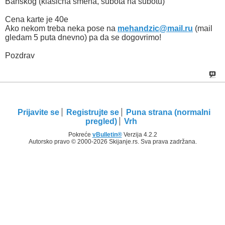
Banskog (klasicna smena, subota na subotu)
Cena karte je 40e
Ako nekom treba neka pose na
mehandzic@mail.ru
(mail
gledam 5 puta dnevno) pa da se dogovrimo!
Pozdrav
Prijavite se
Registrujte se
Puna strana (normalni
pregled)
Vrh
Pokreće
vBulletin®
Verzija 4.2.2
Autorsko pravo © 2000-2026 Skijanje.rs. Sva prava zadržana.