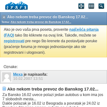
Ako nekom treba prevoz do Banskog 17.02...
Tema:
Ako nekom treba prevoz do Banskog 17.02...
Ako je ovo vaša prva poseta, proverite
najčešća pitanja
(FAQ)
tako što kliknete na ovaj link. Takođe, možete se
registrovati
pre nego što krenete da postavljate poruke
(praćenje foruma je mnogo jednostavnije ako ste
registrovani i ulogovani).
Oznake:
Mexa
je napisao/la:
10.02.2007
13:51
Ako nekom treba prevoz do Banskog 17.02...
Za Bansko 16.02 uvece polazi jedan autobus u kom ima jos
7 slobodnih mesta...
Dakle polazak je 16.02 iz Beograda a povratak je 24.02 iz