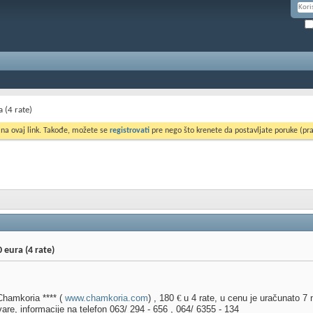
 (4 rate)
 na ovaj link. Takođe, možete se
registrovati
pre nego što krenete da postavljate poruke (pra
 eura (4 rate)
Chamkoria **** (
www.chamkoria.com
) , 180
€
u 4 rate, u cenu je uračunato 7
re, informacije na telefon 063/ 294 - 656 , 064/ 6355 - 134