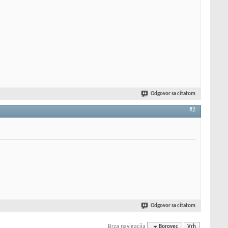
Odgovor sa citatom
#2
Odgovor sa citatom
Brza navigacija
Borovec
Vrh