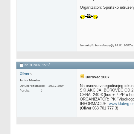
Organizatori: Sportsko udružen
Izmenio/la bornsleepy@; 18.01.2007 u
22.01.2007,
15:56
Oliver
Borovec 2007
Junior Member
Na osnovu visegodisnjeg iskus
Datum registracije
20.12.2004
SKI AKCIJA: BOROVEC OD 23.
Poruke
6
CENA: 240 € (bus + 7 PP u hot
ORGANIZATOR: PK "Visokogorc
INFORMACIJE:
www.klubvg.or
(Oliver 063 701 777 3)