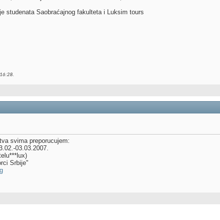
je studenata Saobraćajnog fakulteta i Luksim tours
16:28
.
tva svima preporucujem:
02.-03.03.2007.
elu***lux)
i Srbije"
g