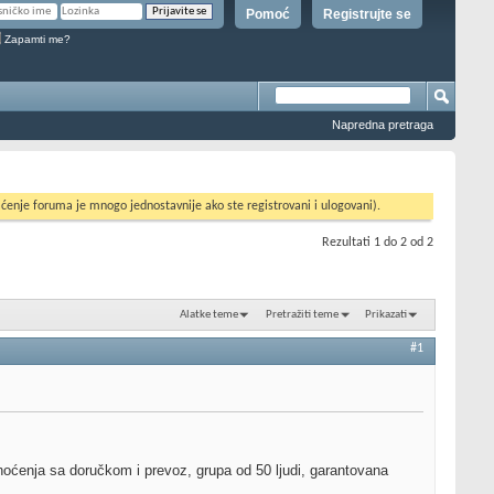
Pomoć
Registrujte se
Zapamti me?
Napredna pretraga
ćenje foruma je mnogo jednostavnije ako ste registrovani i ulogovani).
Rezultati 1 do 2 od 2
Alatke teme
Pretražiti teme
Prikazati
#1
 noćenja sa doručkom i prevoz, grupa od 50 ljudi, garantovana