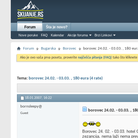
Forum
Šta je novo?
Nove poruke
FAQ
Kalendar
Akcije foruma
Brzi Linkovi
Forum
Bugarska
Borovec
borovec 24.02. - 03.03. , 180 eura
Ako je ovo vaša prva poseta, proverite
najčešća pitanja (FAQ)
tako što kliknete
Tema:
borovec 24.02. - 03.03. , 180 eura (4 rate)
18.01.2007,
16:22
bornsleepy@
borovec 24.02. - 03.03. , 180
Guest
Borovec 24. 02. - 03.03. hotel 
zezancija, nema laži nema preva