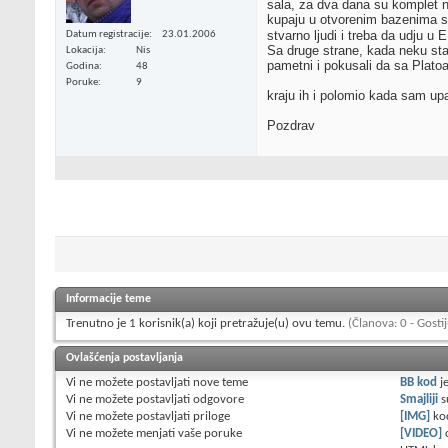
sala, za dva dana su komplet n
kupaju u otvorenim bazenima sa
stvarno ljudi i treba da udju u 
Datum registracije
23.01.2006
Sa druge strane, kada neku sta
Lokacija
Nis
pametni i pokusali da sa Platoa
Godina
48
Poruke
9
kraju ih i polomio kada sam up
Pozdrav
Informacije teme
Trenutno je 1 korisnik(a) koji pretražuje(u) ovu temu.
(Članova: 0 - Gostij
Ovlašćenja postavljanja
Vi
ne možete
postavljati nove teme
BB kod
j
Vi
ne možete
postavljati odgovore
Smajliji
s
Vi
ne možete
postavljati priloge
[IMG]
ko
Vi
ne možete
menjati vaše poruke
[VIDEO]