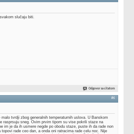
svakom slučaju biti.
Odgovor sa citatom
#6
e malo tvrdji zbog generalnih temperaturnih uslova. U Banskom
se rasprsuju sneg. Ovim prvim tipom su vise pokrili staze na
ebe im je da ih usmere negde po obodu staze, puste ih da rade non
topovi rade ceo dan, a onda oni ratracima rade celu noc. Nije