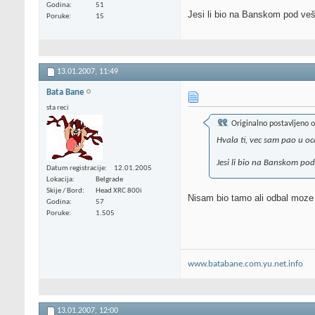
Godina
51
Jesi li bio na Banskom pod v
Poruke
15
13.01.2007,
11:49
Bata Bane
sta reci
Originalno postavljeno 
Hvala ti, vec sam pao u oc
Jesi li bio na Banskom po
Datum registracije
12.01.2005
Lokacija
Belgrade
Skije / Bord
Head XRC 800i
Nisam bio tamo ali odbal moze 
Godina
57
Poruke
1.505
www.batabane.com.yu.net.info
13.01.2007,
12:00