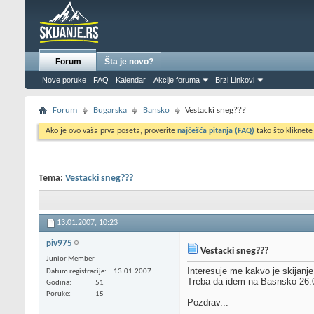
Forum
Šta je novo?
Nove poruke
FAQ
Kalendar
Akcije foruma
Brzi Linkovi
Forum
Bugarska
Bansko
Vestacki sneg???
Ako je ovo vaša prva poseta, proverite
najčešća pitanja (FAQ)
tako što kliknete
Tema:
Vestacki sneg???
13.01.2007,
10:23
piv975
Vestacki sneg???
Junior Member
Interesuje me kakvo je skijan
Datum registracije
13.01.2007
Treba da idem na Basnsko 26.01
Godina
51
Poruke
15
Pozdrav...