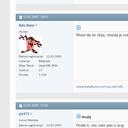
13.01.2007,
10:43
Bata Bane
sta reci
Moze da se skija, mozda je mal
Datum registracije
12.01.2005
Lokacija
Belgrade
Skije / Bord
Head XRC 800i
Godina
57
Poruke
1.505
www.batabane.com.yu.net.info
13.01.2007,
11:05
piv975
Hvala
Junior Member
Hvala ti, vec sam pao u ocaj.
Datum registracije
13.01.2007