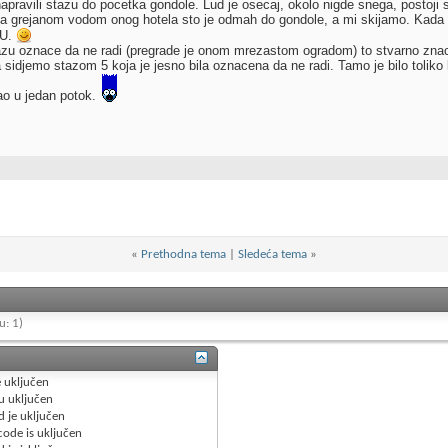
apravili stazu do pocetka gondole. Lud je osecaj, okolo nigde snega, postoji 
 grejanom vodom onog hotela sto je odmah do gondole, a mi skijamo. Kada sa
EU.
zu oznace da ne radi (pregrade je onom mrezastom ogradom) to stvarno znaci d
 sidjemo stazom 5 koja je jesno bila oznacena da ne radi. Tamo je bilo toliko
ao u jedan potok.
«
Prethodna tema
|
Sledeća tema
»
u: 1)
e
uključen
u
uključen
d je
uključen
code is
uključen