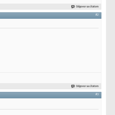
Odgovor sa citatom
#2
Odgovor sa citatom
#3