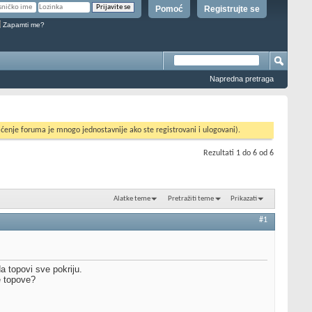
Pomoć
Registrujte se
Zapamti me?
Napredna pretraga
ćenje foruma je mnogo jednostavnije ako ste registrovani i ulogovani).
Rezultati 1 do 6 od 6
Alatke teme
Pretražiti teme
Prikazati
#1
 topovi sve pokriju.
e topove?