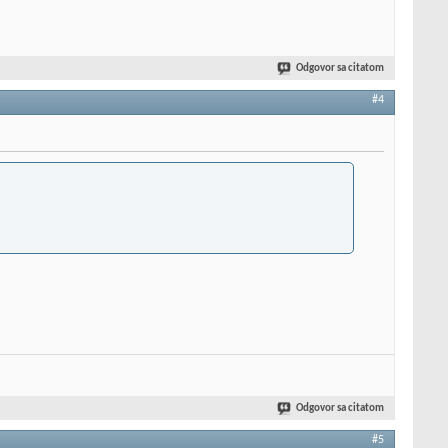
Odgovor sa citatom
#4
Odgovor sa citatom
#5