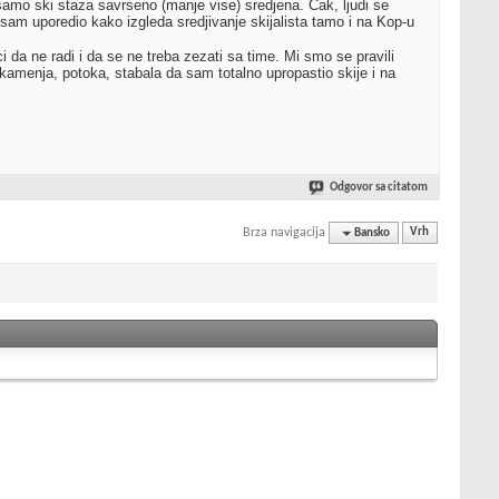
samo ski staza savrseno (manje vise) sredjena. Cak, ljudi se
m uporedio kako izgleda sredjivanje skijalista tamo i na Kop-u
a ne radi i da se ne treba zezati sa time. Mi smo se pravili
 kamenja, potoka, stabala da sam totalno upropastio skije i na
Odgovor sa citatom
Brza navigacija
Bansko
Vrh