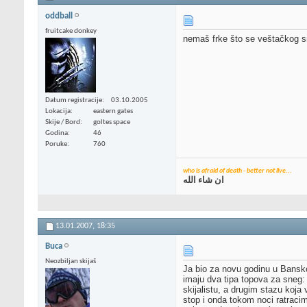
oddball
fruitcake donkey
nemaš frke što se veštačkog sn
Datum registracije
03.10.2005
Lokacija
eastern gates
Skije / Bord
goltes space
Godina
46
Poruke
760
who is afraid of death - better not live...
ان شاء الله
13.01.2007,
18:35
Buca
Neozbiljan skijaš
Ja bio za novu godinu u Bansko
imaju dva tipa topova za sneg: 
skijalistu, a drugim stazu koj
stop i onda tokom noci ratraci