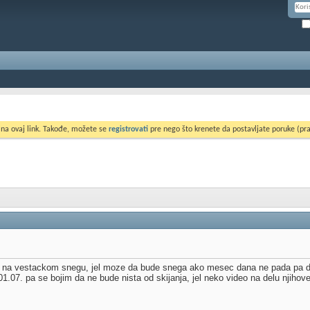
 na ovaj link. Takođe, možete se
registrovati
pre nego što krenete da postavljate poruke (pra
je na vestackom snegu, jel moze da bude snega ako mesec dana ne pada pa da
.07. pa se bojim da ne bude nista od skijanja, jel neko video na delu njihov