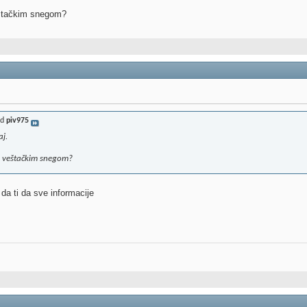
eštačkim snegom?
od
piv975
aj.
d veštačkim snegom?
da ti da sve informacije