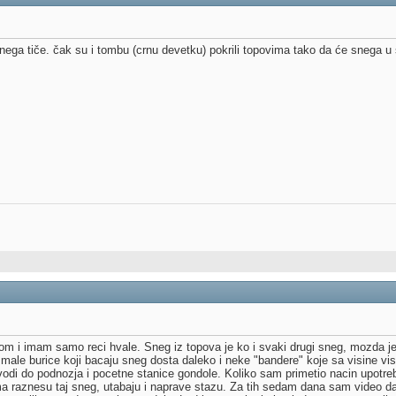
ega tiče. čak su i tombu (crnu devetku) pokrili topovima tako da će snega u 
m i imam samo reci hvale. Sneg iz topova je ko i svaki drugi sneg, mozda j
male burice koji bacaju sneg dosta daleko i neke "bandere" koje sa visine vi
a vodi do podnozja i pocetne stanice gondole. Koliko sam primetio nacin upotr
ma raznesu taj sneg, utabaju i naprave stazu. Za tih sedam dana sam video da 