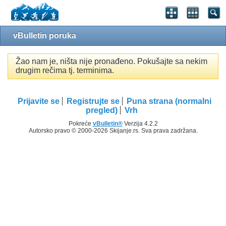
vBulletin poruka
Žao nam je, ništa nije pronađeno. Pokušajte sa nekim
drugim rečima tj. terminima.
Prijavite se
Registrujte se
Puna strana (normalni
pregled)
Vrh
Pokreće
vBulletin®
Verzija 4.2.2
Autorsko pravo © 2000-2026 Skijanje.rs. Sva prava zadržana.