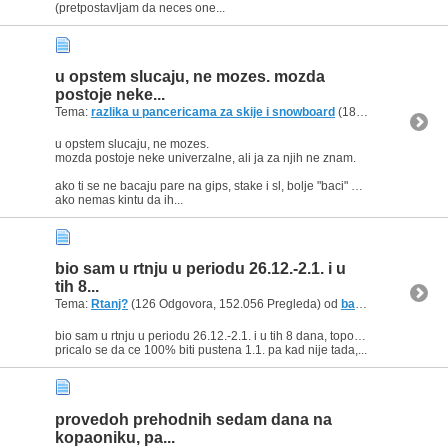
(pretpostavljam da neces one...
u opstem slucaju, ne mozes. mozda
postoje neke...
Tema:
razlika u pancericama za skije i snowboard
(18 Odgovora, 14.597 Pregleda) od
u opstem slucaju, ne mozes.
mozda postoje neke univerzalne, ali ja za njih ne znam.
ako ti se ne bacaju pare na gips, stake i sl, bolje "baci" pare na cipele za bord.
ako nemas kintu da ih...
bio sam u rtnju u periodu 26.12.-2.1. i u
tih 8...
Tema:
Rtanj?
(126 Odgovora, 152.056 Pregleda) od
baxus
bio sam u rtnju u periodu 26.12.-2.1. i u tih 8 dana, topovi na malom karamanu su radili 3-4 dana a da staza jos nije bila pustena u rad.
pricalo se da ce 100% biti pustena 1.1. pa kad nije tada,...
provedoh prehodnih sedam dana na
kopaoniku, pa...