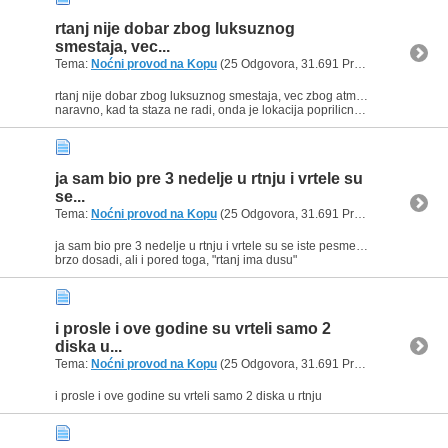
rtanj nije dobar zbog luksuznog
smestaja, vec...
Tema:
Noćni provod na Kopu
(25 Odgovora, 31.691 Pregleda) od
baxu
rtanj nije dobar zbog luksuznog smestaja, vec zbog atmosfere i cinjenice da je maltene na samoj stazi.
naravno, kad ta staza ne radi, onda je lokacija poprilicno losa.
ja sam bio pre 3 nedelje u rtnju i vrtele su
se...
Tema:
Noćni provod na Kopu
(25 Odgovora, 31.691 Pregleda) od
baxu
ja sam bio pre 3 nedelje u rtnju i vrtele su se iste pesme svaki dan.
brzo dosadi, ali i pored toga, "rtanj ima dusu"
i prosle i ove godine su vrteli samo 2
diska u...
Tema:
Noćni provod na Kopu
(25 Odgovora, 31.691 Pregleda) od
baxu
i prosle i ove godine su vrteli samo 2 diska u rtnju