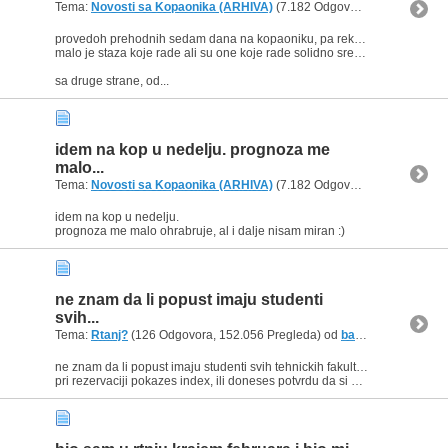
Tema:
Novosti sa Kopaonika (ARHIVA)
(7.182 Odgovora, 13.565.240 Pregleda) od
provedoh prehodnih sedam dana na kopaoniku, pa rekoh da iznesem par utisaka.
malo je staza koje rade ali su one koje rade solidno sredjene (do nekih 12h kad kvalitet opada)
sa druge strane, od...
idem na kop u nedelju. prognoza me
malo...
Tema:
Novosti sa Kopaonika (ARHIVA)
(7.182 Odgovora, 13.565.240 Pregleda) od
idem na kop u nedelju.
prognoza me malo ohrabruje, al i dalje nisam miran :)
ne znam da li popust imaju studenti
svih...
Tema:
Rtanj?
(126 Odgovora, 152.056 Pregleda) od
baxus
ne znam da li popust imaju studenti svih tehnickih fakulteta, ali etf-ovci sigurno imaju
pri rezervaciji pokazes index, ili doneses potvrdu da si student i eto popusta. a kad stignes u rtanj pokazes...