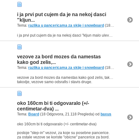
i ja prvi put cujem da je na nekoj dasci
"kljun...
Tema:
razlika u pancericama za skije i snowboard
(18 Odgovora, 14.597 Pregleda) od
i ja prvi put cujem da je na nekoj dasci "kljun malo ulevo" :dontknow:
vezove za bord mozes da namestas
kako god zelis,...
Tema:
razlika u pancericama za skije i snowboard
(18 Odgovora, 14.597 Pregleda) od
vezove za bord mozes da namestas kako god zelis, tako da goofy/regular polozaj vezova zavisi samo od tebe, a ne od daske.
takodje, vezove samo odsrafis i stavis druge.
oko 160cm bi ti odgovaralo (+/-
centimetar-dva) ...
Tema:
Board
(18 Odgovora, 21.118 Pregleda) od
baxus
oko 160cm bi ti odgovaralo (+/- centimetar-dva)
postoje "step-in" vezovi, za koje su posebne pancerice.
za ostale vezove se koriste "obicne" pancerice za bord.