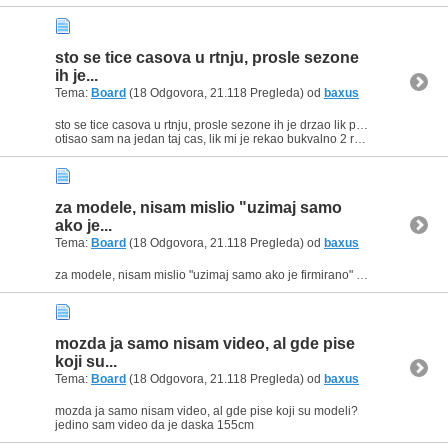
sto se tice casova u rtnju, prosle sezone
ih je...
Tema:
Board
(18 Odgovora, 21.118 Pregleda) od
baxus
sto se tice casova u rtnju, prosle sezone ih je drzao lik po imenu maksa, koji je to poprilicno otaljavao.
otisao sam na jedan taj cas, lik mi je rekao bukvalno 2 recenice i posle toga ga nisam ni...
za modele, nisam mislio "uzimaj samo
ako je...
Tema:
Board
(18 Odgovora, 21.118 Pregleda) od
baxus
za modele, nisam mislio "uzimaj samo ako je firmirano" vec da bi mogao da dobijes bolje informacije ako bi znao vise detalja.
mozda ja samo nisam video, al gde pise
koji su...
Tema:
Board
(18 Odgovora, 21.118 Pregleda) od
baxus
mozda ja samo nisam video, al gde pise koji su modeli?
jedino sam video da je daska 155cm