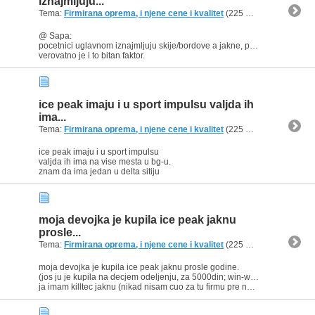
iznajmljuju...
Tema:
Firmirana oprema, i njene cene i kvalitet
(225 Odgovora, 208.732 Pregleda) od
@ Sapa:
pocetnici uglavnom iznajmljuju skije/bordove a jakne, pantalone i sl kupuju.
verovatno je i to bitan faktor.
ice peak imaju i u sport impulsu valjda ih
ima...
Tema:
Firmirana oprema, i njene cene i kvalitet
(225 Odgovora, 208.732 Pregleda) od
ice peak imaju i u sport impulsu
valjda ih ima na vise mesta u bg-u.
znam da ima jedan u delta sitiju
moja devojka je kupila ice peak jaknu
prosle...
Tema:
Firmirana oprema, i njene cene i kvalitet
(225 Odgovora, 208.732 Pregleda) od
moja devojka je kupila ice peak jaknu prosle godine.
(jos ju je kupila na decjem odeljenju, za 5000din; win-win situacija :) )
ja imam killtec jaknu (nikad nisam cuo za tu firmu pre nego sto sam...