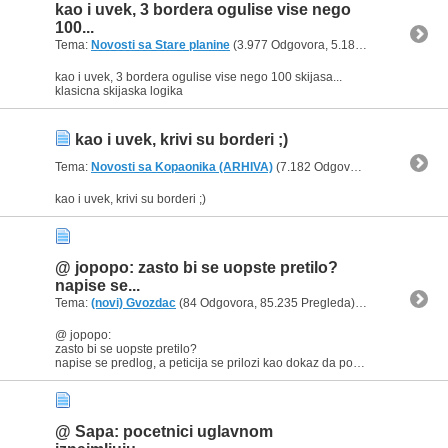
kao i uvek, 3 bordera ogulise vise nego
100...
Tema:
Novosti sa Stare planine
(3.977 Odgovora, 5.182.837 Pregleda) od
kao i uvek, 3 bordera ogulise vise nego 100 skijasa...
klasicna skijaska logika
kao i uvek, krivi su borderi ;)
Tema:
Novosti sa Kopaonika (ARHIVA)
(7.182 Odgovora, 13.565.240 Pregleda) od
kao i uvek, krivi su borderi ;)
@ jopopo: zasto bi se uopste pretilo?
napise se...
Tema:
(novi) Gvozdac
(84 Odgovora, 85.235 Pregleda) od
baxus
@ jopopo:
zasto bi se uopste pretilo?
napise se predlog, a peticija se prilozi kao dokaz da postoje ljudi koji bi voleli da se to uradi u cilju poboljsanja kvaliteta usluga i veceg uzivanja skijasa.
@ Sapa: pocetnici uglavnom