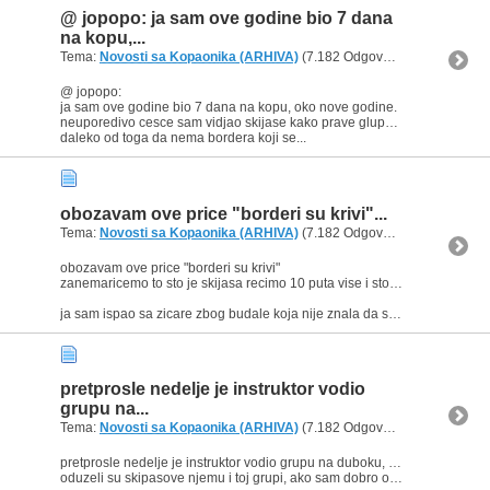
@ jopopo: ja sam ove godine bio 7 dana
na kopu,...
Tema:
Novosti sa Kopaonika (ARHIVA)
(7.182 Odgovora, 13.565.240 Pregleda) od
@ jopopo:
ja sam ove godine bio 7 dana na kopu, oko nove godine.
neuporedivo cesce sam vidjao skijase kako prave gluposti, i kako iznad njih stoje gss-ovci.
daleko od toga da nema bordera koji se...
obozavam ove price "borderi su krivi"...
Tema:
Novosti sa Kopaonika (ARHIVA)
(7.182 Odgovora, 13.565.240 Pregleda) od
obozavam ove price "borderi su krivi"
zanemaricemo to sto je skijasa recimo 10 puta vise i sto prave 50 puta vise sranja na stazi.
ja sam ispao sa zicare zbog budale koja nije znala da sedne na...
pretprosle nedelje je instruktor vodio
grupu na...
Tema:
Novosti sa Kopaonika (ARHIVA)
(7.182 Odgovora, 13.565.240 Pregleda) od
pretprosle nedelje je instruktor vodio grupu na duboku, a da duboka jos uvek nije bila otvorena.
oduzeli su skipasove njemu i toj grupi, ako sam dobro obavesten.