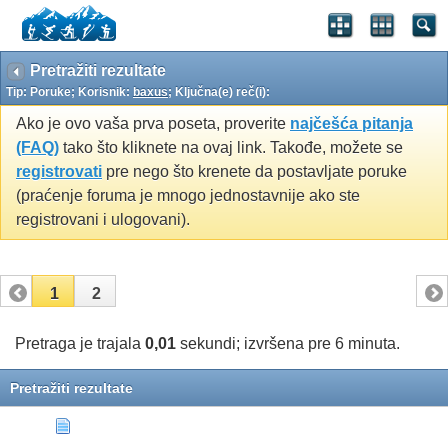
Pretražiti rezultate
Tip: Poruke; Korisnik:
baxus
; Ključna(e) reč(i):
Ako je ovo vaša prva poseta, proverite
najčešća pitanja
(FAQ)
tako što kliknete na ovaj link. Takođe, možete se
registrovati
pre nego što krenete da postavljate poruke
(praćenje foruma je mnogo jednostavnije ako ste
registrovani i ulogovani).
1
2
Pretraga je trajala
0,01
sekundi; izvršena pre 6 minuta.
Pretražiti rezultate