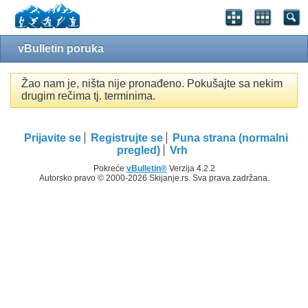
vBulletin poruka
Žao nam je, ništa nije pronađeno. Pokušajte sa nekim
drugim rečima tj. terminima.
Prijavite se
Registrujte se
Puna strana (normalni
pregled)
Vrh
Pokreće
vBulletin®
Verzija 4.2.2
Autorsko pravo © 2000-2026 Skijanje.rs. Sva prava zadržana.