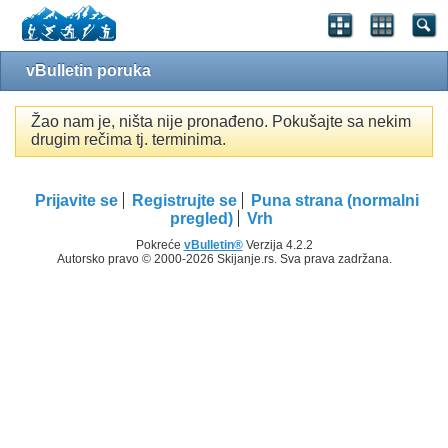
vBulletin poruka
Žao nam je, ništa nije pronađeno. Pokušajte sa nekim
drugim rečima tj. terminima.
Prijavite se
Registrujte se
Puna strana (normalni
pregled)
Vrh
Pokreće
vBulletin®
Verzija 4.2.2
Autorsko pravo © 2000-2026 Skijanje.rs. Sva prava zadržana.