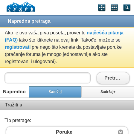
Napredna pretraga
Ako je ovo vaša prva poseta, proverite
najčešća pitanja
(FAQ)
tako što kliknete na ovaj link. Takođe, možete se
registrovati
pre nego što krenete da postavljate poruke
(praćenje foruma je mnogo jednostavnije ako ste
registrovani i ulogovani).
Pretražiti
Napredno
Sadržaj
Sadržaj+
Tražiti u
Tip pretrage:
Poruke