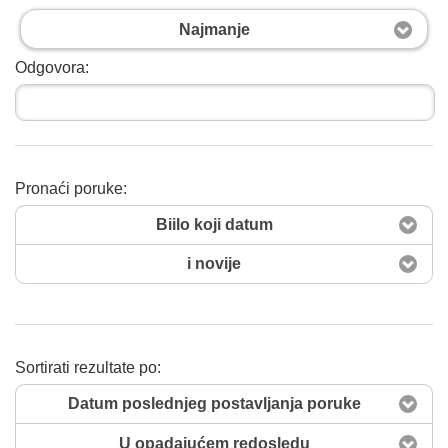
Najmanje
Odgovora:
Pronaći poruke:
Pretražiti sad
Biilo koji datum
i novije
Sortirati rezultate po:
Datum poslednjeg postavljanja poruke
U opadajućem redosledu