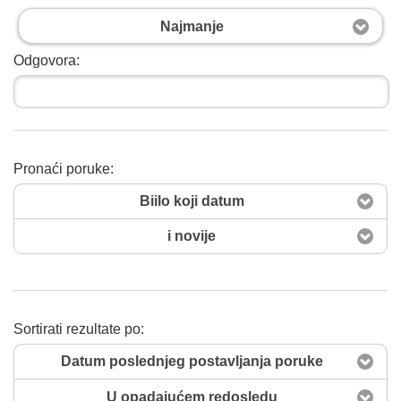
Najmanje
Odgovora:
Pronaći poruke:
Pretražiti sad
Biilo koji datum
i novije
Sortirati rezultate po:
Datum poslednjeg postavljanja poruke
U opadajućem redosledu