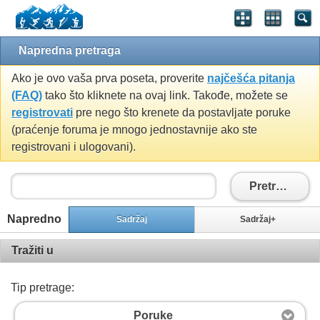
Napredna pretraga
Ako je ovo vaša prva poseta, proverite
najčešća pitanja
(FAQ)
tako što kliknete na ovaj link. Takođe, možete se
registrovati
pre nego što krenete da postavljate poruke
(praćenje foruma je mnogo jednostavnije ako ste
registrovani i ulogovani).
Pretražiti
Napredno
Sadržaj
Sadržaj+
Tražiti u
Tip pretrage:
Poruke