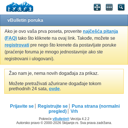
vBulletin poruka
Ako je ovo vaša prva poseta, proverite
najčešća pitanja
(FAQ)
tako što kliknete na ovaj link. Takođe, možete se
registrovati
pre nego što krenete da postavljate poruke
(praćenje foruma je mnogo jednostavnije ako ste
registrovani i ulogovani).
Žao nam je, nema novih događaja za prikaz.
Možete pretraživati ažurirane događaje tokom
prethodnih 24 sata,
ovde
.
Prijavite se
Registrujte se
Puna strana (normalni
pregled)
Vrh
Pokreće
vBulletin®
Verzija 4.2.2
Autorsko pravo © 2000-2026 Skijanje.rs. Sva prava zadržana.