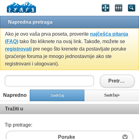
Napredna pretraga
Ako je ovo vaša prva poseta, proverite
najčešća pitanja
(FAQ)
tako što kliknete na ovaj link. Takođe, možete se
registrovati
pre nego što krenete da postavljate poruke
(praćenje foruma je mnogo jednostavnije ako ste
registrovani i ulogovani).
Pretražiti
Napredno
Sadržaj
Sadržaj+
Tražiti u
Tip pretrage:
Poruke