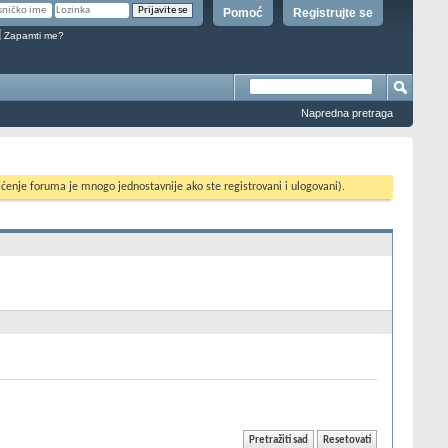
Pomoć
Registrujte se
Zapamti me?
Napredna pretraga
ćenje foruma je mnogo jednostavnije ako ste registrovani i ulogovani).