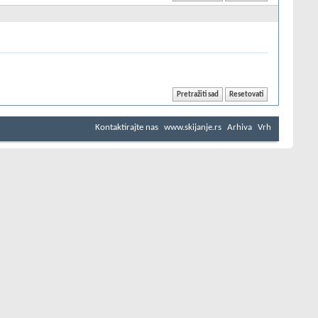
Kontaktirajte nas
www.skijanje.rs
Arhiva
Vrh