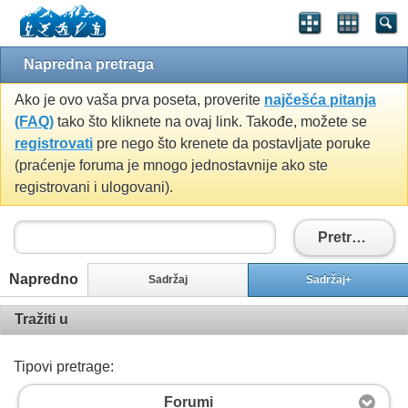
Napredna pretraga
Ako je ovo vaša prva poseta, proverite
najčešća pitanja
(FAQ)
tako što kliknete na ovaj link. Takođe, možete se
registrovati
pre nego što krenete da postavljate poruke
(praćenje foruma je mnogo jednostavnije ako ste
registrovani i ulogovani).
Pretražiti
Napredno
Sadržaj
Sadržaj+
Tražiti u
Tipovi pretrage:
Forumi