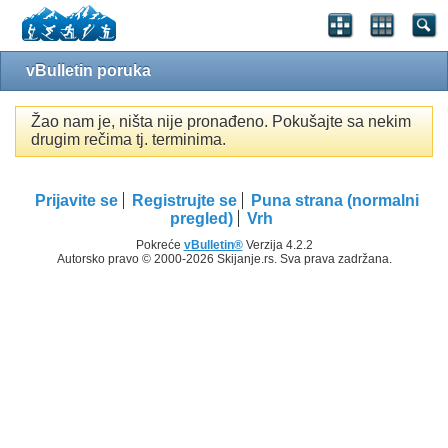
vBulletin poruka
Žao nam je, ništa nije pronađeno. Pokušajte sa nekim
drugim rečima tj. terminima.
Prijavite se
Registrujte se
Puna strana (normalni
pregled)
Vrh
Pokreće
vBulletin®
Verzija 4.2.2
Autorsko pravo © 2000-2026 Skijanje.rs. Sva prava zadržana.