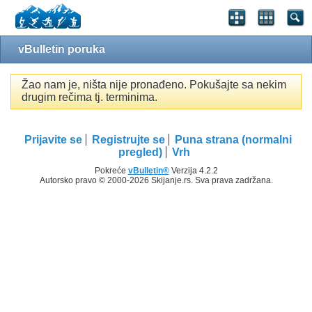
vBulletin poruka
Žao nam je, ništa nije pronađeno. Pokušajte sa nekim
drugim rečima tj. terminima.
Prijavite se
Registrujte se
Puna strana (normalni
pregled)
Vrh
Pokreće
vBulletin®
Verzija 4.2.2
Autorsko pravo © 2000-2026 Skijanje.rs. Sva prava zadržana.