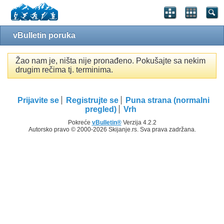
vBulletin poruka
Žao nam je, ništa nije pronađeno. Pokušajte sa nekim
drugim rečima tj. terminima.
Prijavite se
Registrujte se
Puna strana (normalni
pregled)
Vrh
Pokreće
vBulletin®
Verzija 4.2.2
Autorsko pravo © 2000-2026 Skijanje.rs. Sva prava zadržana.