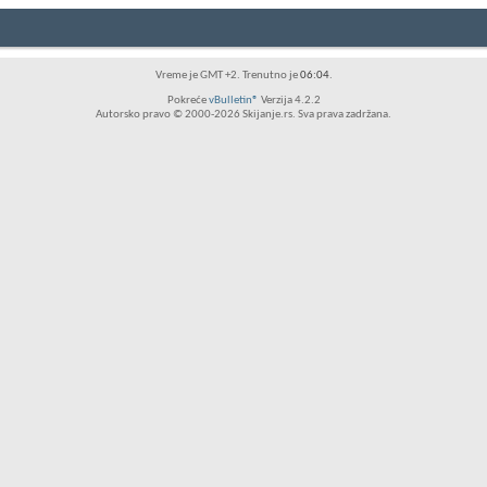
Vreme je GMT +2. Trenutno je
06:04
.
Pokreće
vBulletin®
Verzija 4.2.2
Autorsko pravo © 2000-2026 Skijanje.rs. Sva prava zadržana.