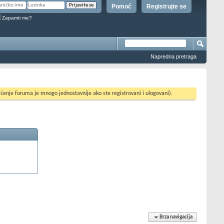
Pomoć
Registrujte se
Zapamti me?
Napredna pretraga
ćenje foruma je mnogo jednostavnije ako ste registrovani i ulogovani).
Brza navigacija