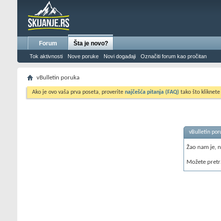
Forum
Šta je novo?
Tok aktivnosti
Nove poruke
Novi događaji
Označiti forum kao pročitan
vBulletin poruka
Ako je ovo vaša prva poseta, proverite
najčešća pitanja (FAQ)
tako što kliknete
vBulletin por
Žao nam je, 
Možete pretr