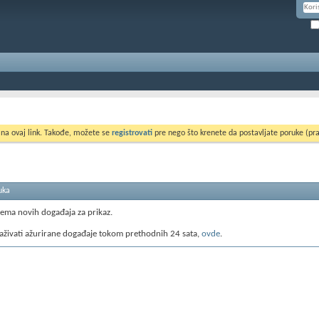
 na ovaj link. Takođe, možete se
registrovati
pre nego što krenete da postavljate poruke (pra
uka
nema novih događaja za prikaz.
aživati ažurirane događaje tokom prethodnih 24 sata,
ovde
.