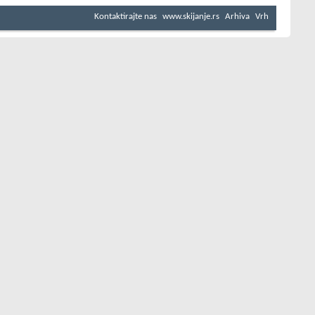
Kontaktirajte nas
www.skijanje.rs
Arhiva
Vrh