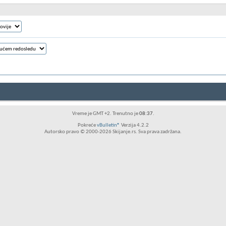
Vreme je GMT +2. Trenutno je
08:37
.
Pokreće
vBulletin®
Verzija 4.2.2
Autorsko pravo © 2000-2026 Skijanje.rs. Sva prava zadržana.