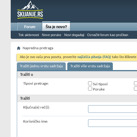
Forum
Šta je novo?
Tok aktivnosti
Nove poruke
Novi događaji
Označiti forum kao pročitan
Napredna pretraga
Ako je ovo vaša prva poseta, proverite
najčešća pitanja (FAQ)
tako što kliknete
Tražiti jednu vrstu sadržaja
Tražiti više vrsta sadržaja
Tražiti u
Tipovi pretrage:
Svi tipovi
Poruke
Tražiti
Ključna(e) reč(i):
Korisničko ime: