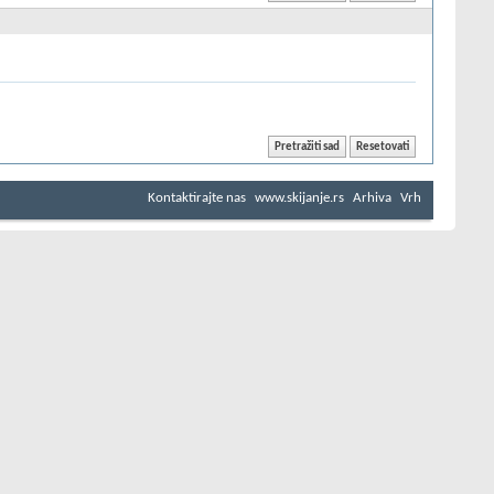
Kontaktirajte nas
www.skijanje.rs
Arhiva
Vrh