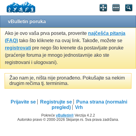
vBulletin poruka
Ako je ovo vaša prva poseta, proverite
najčešća pitanja
(FAQ)
tako što kliknete na ovaj link. Takođe, možete se
registrovati
pre nego što krenete da postavljate poruke
(praćenje foruma je mnogo jednostavnije ako ste
registrovani i ulogovani).
Žao nam je, ništa nije pronađeno. Pokušajte sa nekim
drugim rečima tj. terminima.
Prijavite se
Registrujte se
Puna strana (normalni
pregled)
Vrh
Pokreće
vBulletin®
Verzija 4.2.2
Autorsko pravo © 2000-2026 Skijanje.rs. Sva prava zadržana.