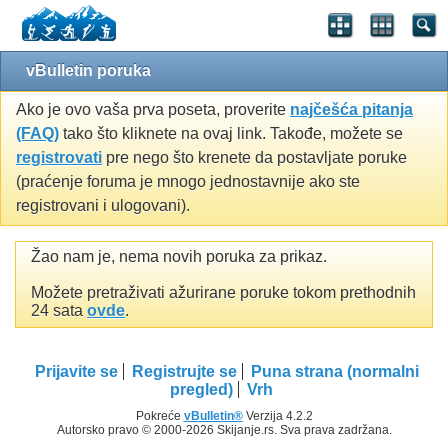
vBulletin poruka
Ako je ovo vaša prva poseta, proverite
najčešća pitanja
(FAQ)
tako što kliknete na ovaj link. Takođe, možete se
registrovati
pre nego što krenete da postavljate poruke
(praćenje foruma je mnogo jednostavnije ako ste
registrovani i ulogovani).
Žao nam je, nema novih poruka za prikaz.
Možete pretraživati ažurirane poruke tokom prethodnih
24 sata
ovde
.
Prijavite se
Registrujte se
Puna strana (normalni
pregled)
Vrh
Pokreće
vBulletin®
Verzija 4.2.2
Autorsko pravo © 2000-2026 Skijanje.rs. Sva prava zadržana.