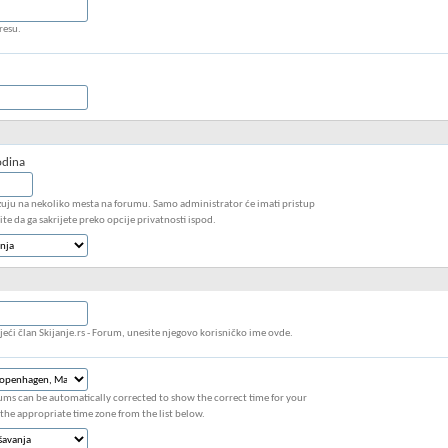
resu.
dina
zuju na nekoliko mesta na forumu. Samo administrator će imati pristup
e da ga sakrijete preko opcije privatnosti ispod.
jeći član Skijanje.rs - Forum, unesite njegovo korisničko ime ovde.
ums can be automatically corrected to show the correct time for your
 the appropriate time zone from the list below.