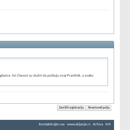
sice. Svi članovi su dužni da poštuju ovaj Pravilnik, a svako
sferi razmenjuju mišljenja, diskutuju o aktuelnim i neaktuelnim
dena ispod:
liko se član registruje više puta, svi dupli nalozi će mu biti
rebno opterećivao server.
dgovarajući naslov, kao i forum koji je najprikladniji za tu temu. U
poput "Pomoć", "Šta mislite o...", "Hitno", "Problem" i sl. Ukoliko
isani. VELIKA SLOVA su na forumu zabranjena, jer se to smatra
i. Poruke koje krše ova pravila biće izmenjene/obrisane od strane
Kontaktirajte nas
www.skijanje.rs
Arhiva
Vrh