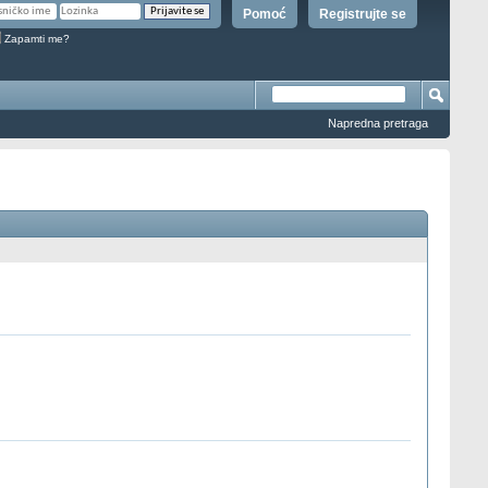
Pomoć
Registrujte se
Zapamti me?
Napredna pretraga