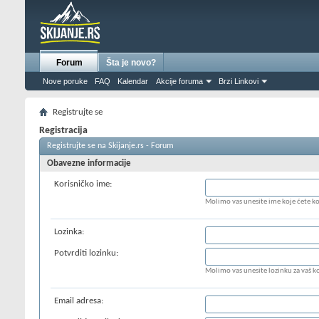
Forum
Šta je novo?
Nove poruke
FAQ
Kalendar
Akcije foruma
Brzi Linkovi
Registrujte se
Registracija
Registrujte se na Skijanje.rs - Forum
Obavezne informacije
Korisničko ime:
Molimo vas unesite ime koje ćete kori
Lozinka:
Potvrditi lozinku:
Molimo vas unesite lozinku za vaš ko
Email adresa: