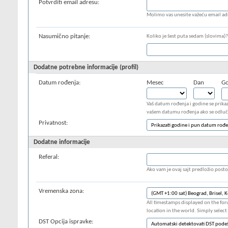
Potvrditi email adresu:
Molimo vas unesite važeću email ad
Nasumično pitanje:
Koliko je šest puta sedam (slovima)?
Dodatne potrebne informacije (profil)
Datum rođenja:
Mesec
Dan
Go
Vaš datum rođenja i godine se prika
vašem datumu rođenja ako se odlučit
Privatnost:
Dodatne informacije
Referal:
Ako vam je ovaj sajt predložio posto
Vremenska zona:
All timestamps displayed on the for
location in the world. Simply select
DST Opcija ispravke: