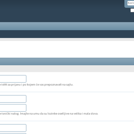
stiti za prijavu i po kojem će vas prepoznavati na sajtu.
risnički nalog. Imajte na umu da su lozinke osetljive na velika i mala slova.