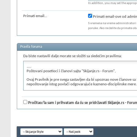
In addition, you may set the appropr
Primati email...
Primati email-ove od admin
S vremena na vreme administratori i/
poruke. Ako ne želite da primate ob
Pravila foruma
Da biste nastavili dalje morate se složiti sa sledećim pravilima:
.....
Poštovani posetioci i članovi sajta "Skijanje.rs - Forum",
Ovaj Pravilnik je pre svega sastavljen da bi upoznao nove članove sa
nepoštovanje istog povlači odgovarajuće kazneno-disciplinske mere.
Forum je zamišljen kao online zajednica članova, kojoj mogu da pristu
temama i eventualno pomognu jedni drugima u rešavanju problema. Da
Pročitao/la sam i prihvatam da ću se pridržavati Skijanje.rs - Forum
zabranjeno je višestruko registrovanje na sajt. Jedan nalog vam je
obrisani, a postoji velika verovatnoća da će biti obrisan i prv
pre otvaranja nove teme, proverite da li takva tema već postoji n
slučaju da član temu greškom postavi na pogrešan forum, poželjno
naslov ne opisuje dovoljno problem kojim se tema bavi, urednik
vikanjem, a vikanje ovde nije dobrodošlo. Ako je neophodno da ne
urednika i članu će biti skrenuta pažnja.