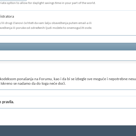
iate option to allow for daylight savings time in your part of the world.
istratora
ili drugi članovi će hteti da vam šalju obaveštenja putem email-a ili
aveštenja ili poruke od određenih ljudi možete to onemogućiti ovde.
 kodeksom ponašanja na Forumu, kao i da bi se izbegle sve moguće i nepotrebne nesugla
 Iskreno se nadamo da do toga neće doći.
pe svi ljudi dobre volje, bez obzira na naciju, veru i boju kože i da u opuštenoj atmo
 bi sve proteklo u najboljem redu, jedino čega se treba pridržavati su pravila nave
 pravila.
 sasvim dovoljan da biste koristili sve mogućnosti koje pruža "Skijanje.rs - Forum". Uko
i nalog, naročito ako duple naloge koristi da bi unosio zabunu među članovima i bespot
a forumu. Najlakši način je da koristite "Pretragu". Ukoliko tema ne postoji, smislite o
 je da obavesti urednika/administratora i problem će biti rešen. Izbegavajte naslove 
/administrator će ga promeniti. Potrudite se da naslovi budu gramatički pravilno nap
ku reč ili rečenicu naglasite, učinite to tako što ćete tekst "boldovati" ili ga obojit