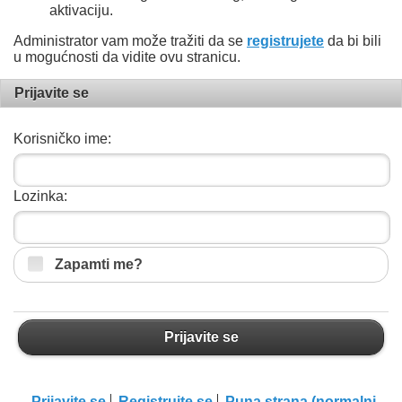
aktivaciju.
Administrator vam može tražiti da se
registrujete
da bi bili
u mogućnosti da vidite ovu stranicu.
Prijavite se
Korisničko ime:
Lozinka:
Zapamti me?
Prijavite se
Prijavite se
Registrujte se
Puna strana (normalni