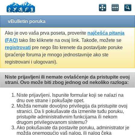
vBulletin poruka
Ako je ovo vaša prva poseta, proverite
najčešća pitanja
(FAQ)
tako što kliknete na ovaj link. Takođe, možete se
registrovati
pre nego što krenete da postavljate poruke
(praćenje foruma je mnogo jednostavnije ako ste
registrovani i ulogovani).
Niste prijavljeni ili nemate ovlašćenje da pristupite ovoj
strani. Ovo može biti zbog jednog od nekoliko razloga:
Niste prijavljeni. Ispunite formular koji se nalazi na
dnu ove strane i pokušajte opet.
Možda nemate dovoljno privilegija da pristupite ovoj
stranici. Da li pokušavate da izmenite tuđu poruku,
pristupite administrativnim funkcijama ili nekom
drugom privilegovanom sistemu?
Ako pokušavate da postavite poruku, administrator je
možda onemogućio vaš nalog, ili nalog čeka