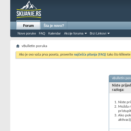
Forum
Šta je novo?
Nove poruke
FAQ
Kalendar
Akcije foruma
Brzi Linkovi
vBulletin poruka
Ako je ovo vaša prva poseta, proverite
najčešća pitanja (FAQ)
tako što kliknete
vBulletin por
Niste prijav
razloga:
Niste pr
Možda ne
pristupi
Ako poku
aktivacij