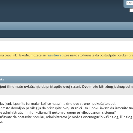
 na ovaj link. Takođe, možete se
registrovati
pre nego što krenete da postavljate poruke (pra
uka
ljeni ili nemate ovlašćenje da pristupite ovoj strani. Ovo može biti zbog jednog od 
ijavljeni. Ispunite formular koji se nalazi na dnu ove strane i pokušajte opet.
mate dovoljno privilegija da pristupite ovoj stranici. Da li pokušavate da izmenite t
te administrativnim funkcijama ili nekom drugom privilegovanom sistemu?
šavate da postavite poruku, administrator je možda onemogućio vaš nalog, ili nalog
u.