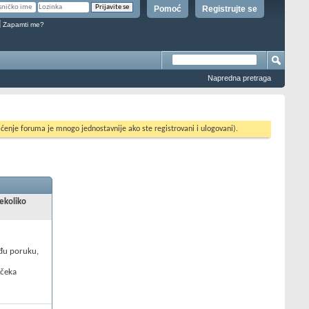
Pomoć
Registrujte se
Zapamti me?
Napredna pretraga
ćenje foruma je mnogo jednostavnije ako ste registrovani i ulogovani).
nekoliko
uđu poruku,
 čeka