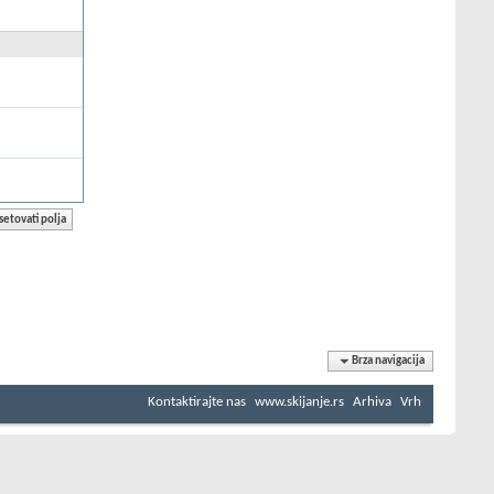
Brza navigacija
Kontaktirajte nas
www.skijanje.rs
Arhiva
Vrh