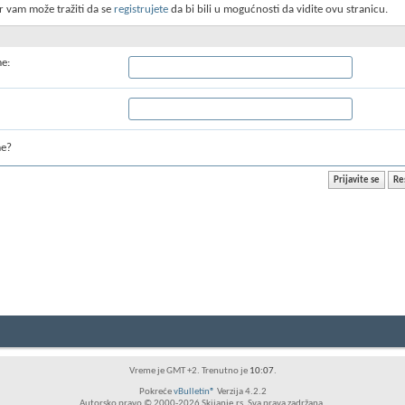
r vam može tražiti da se
registrujete
da bi bili u mogućnosti da vidite ovu stranicu.
me:
me?
Vreme je GMT +2. Trenutno je
10:07
.
Pokreće
vBulletin®
Verzija 4.2.2
Autorsko pravo © 2000-2026 Skijanje.rs. Sva prava zadržana.