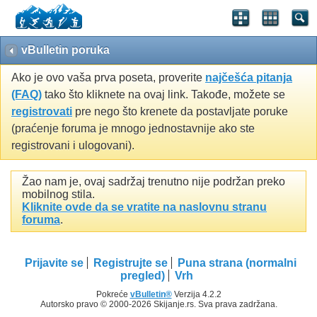
vBulletin poruka
Ako je ovo vaša prva poseta, proverite
najčešća pitanja
(FAQ)
tako što kliknete na ovaj link. Takođe, možete se
registrovati
pre nego što krenete da postavljate poruke
(praćenje foruma je mnogo jednostavnije ako ste
registrovani i ulogovani).
Žao nam je, ovaj sadržaj trenutno nije podržan preko
mobilnog stila.
Kliknite ovde da se vratite na naslovnu stranu
foruma
.
Prijavite se
Registrujte se
Puna strana (normalni
pregled)
Vrh
Pokreće
vBulletin®
Verzija 4.2.2
Autorsko pravo © 2000-2026 Skijanje.rs. Sva prava zadržana.