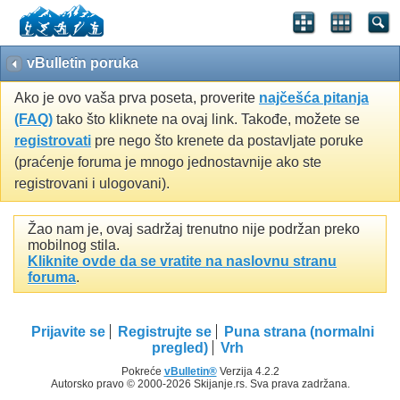
vBulletin poruka
Ako je ovo vaša prva poseta, proverite
najčešća pitanja
(FAQ)
tako što kliknete na ovaj link. Takođe, možete se
registrovati
pre nego što krenete da postavljate poruke
(praćenje foruma je mnogo jednostavnije ako ste
registrovani i ulogovani).
Žao nam je, ovaj sadržaj trenutno nije podržan preko
mobilnog stila.
Kliknite ovde da se vratite na naslovnu stranu
foruma
.
Prijavite se
Registrujte se
Puna strana (normalni
pregled)
Vrh
Pokreće
vBulletin®
Verzija 4.2.2
Autorsko pravo © 2000-2026 Skijanje.rs. Sva prava zadržana.