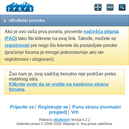
vBulletin poruka
Ako je ovo vaša prva poseta, proverite
najčešća pitanja
(FAQ)
tako što kliknete na ovaj link. Takođe, možete se
registrovati
pre nego što krenete da postavljate poruke
(praćenje foruma je mnogo jednostavnije ako ste
registrovani i ulogovani).
Žao nam je, ovaj sadržaj trenutno nije podržan preko
mobilnog stila.
Kliknite ovde da se vratite na naslovnu stranu
foruma
.
Prijavite se
Registrujte se
Puna strana (normalni
pregled)
Vrh
Pokreće
vBulletin®
Verzija 4.2.2
Autorsko pravo © 2000-2026 Skijanje.rs. Sva prava zadržana.