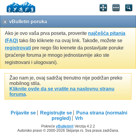
vBulletin poruka
Ako je ovo vaša prva poseta, proverite
najčešća pitanja
(FAQ)
tako što kliknete na ovaj link. Takođe, možete se
registrovati
pre nego što krenete da postavljate poruke
(praćenje foruma je mnogo jednostavnije ako ste
registrovani i ulogovani).
Žao nam je, ovaj sadržaj trenutno nije podržan preko
mobilnog stila.
Kliknite ovde da se vratite na naslovnu stranu
foruma
.
Prijavite se
Registrujte se
Puna strana (normalni
pregled)
Vrh
Pokreće
vBulletin®
Verzija 4.2.2
Autorsko pravo © 2000-2026 Skijanje.rs. Sva prava zadržana.