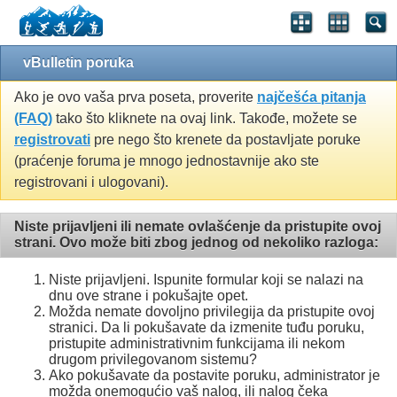
vBulletin poruka
Ako je ovo vaša prva poseta, proverite
najčešća pitanja
(FAQ)
tako što kliknete na ovaj link. Takođe, možete se
registrovati
pre nego što krenete da postavljate poruke
(praćenje foruma je mnogo jednostavnije ako ste
registrovani i ulogovani).
Niste prijavljeni ili nemate ovlašćenje da pristupite ovoj
strani. Ovo može biti zbog jednog od nekoliko razloga:
Niste prijavljeni. Ispunite formular koji se nalazi na
dnu ove strane i pokušajte opet.
Možda nemate dovoljno privilegija da pristupite ovoj
stranici. Da li pokušavate da izmenite tuđu poruku,
pristupite administrativnim funkcijama ili nekom
drugom privilegovanom sistemu?
Ako pokušavate da postavite poruku, administrator je
možda onemogućio vaš nalog, ili nalog čeka