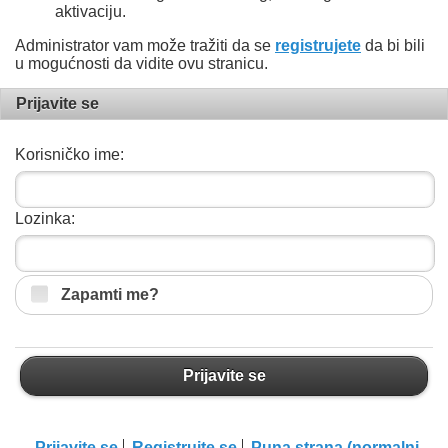
aktivaciju.
Administrator vam može tražiti da se
registrujete
da bi bili
u mogućnosti da vidite ovu stranicu.
Prijavite se
Korisničko ime:
Lozinka:
Zapamti me?
Prijavite se
Prijavite se
Registrujte se
Puna strana (normalni