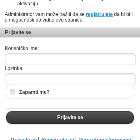
aktivaciju.
Administrator vam može tražiti da se
registrujete
da bi bili
u mogućnosti da vidite ovu stranicu.
Prijavite se
Korisničko ime:
Lozinka:
Zapamti me?
Prijavite se
Prijavite se
Registrujte se
Puna strana (normalni