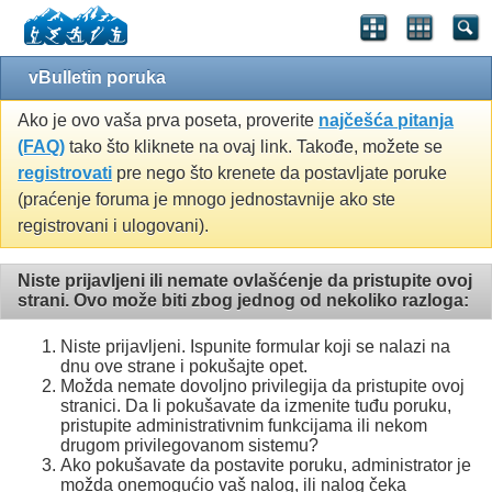
vBulletin poruka
Ako je ovo vaša prva poseta, proverite
najčešća pitanja
(FAQ)
tako što kliknete na ovaj link. Takođe, možete se
registrovati
pre nego što krenete da postavljate poruke
(praćenje foruma je mnogo jednostavnije ako ste
registrovani i ulogovani).
Niste prijavljeni ili nemate ovlašćenje da pristupite ovoj
strani. Ovo može biti zbog jednog od nekoliko razloga:
Niste prijavljeni. Ispunite formular koji se nalazi na
dnu ove strane i pokušajte opet.
Možda nemate dovoljno privilegija da pristupite ovoj
stranici. Da li pokušavate da izmenite tuđu poruku,
pristupite administrativnim funkcijama ili nekom
drugom privilegovanom sistemu?
Ako pokušavate da postavite poruku, administrator je
možda onemogućio vaš nalog, ili nalog čeka