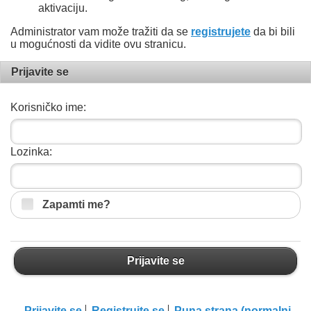
aktivaciju.
Administrator vam može tražiti da se
registrujete
da bi bili
u mogućnosti da vidite ovu stranicu.
Prijavite se
Korisničko ime:
Lozinka:
Zapamti me?
Prijavite se
Prijavite se
Registrujte se
Puna strana (normalni