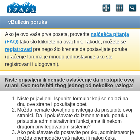
vBulletin poruka
Ako je ovo vaša prva poseta, proverite
najčešća pitanja
(FAQ)
tako što kliknete na ovaj link. Takođe, možete se
registrovati
pre nego što krenete da postavljate poruke
(praćenje foruma je mnogo jednostavnije ako ste
registrovani i ulogovani).
Niste prijavljeni ili nemate ovlašćenje da pristupite ovoj
strani. Ovo može biti zbog jednog od nekoliko razloga:
Niste prijavljeni. Ispunite formular koji se nalazi na
dnu ove strane i pokušajte opet.
Možda nemate dovoljno privilegija da pristupite ovoj
stranici. Da li pokušavate da izmenite tuđu poruku,
pristupite administrativnim funkcijama ili nekom
drugom privilegovanom sistemu?
Ako pokušavate da postavite poruku, administrator je
možda onemogućio vaš nalog, ili nalog čeka