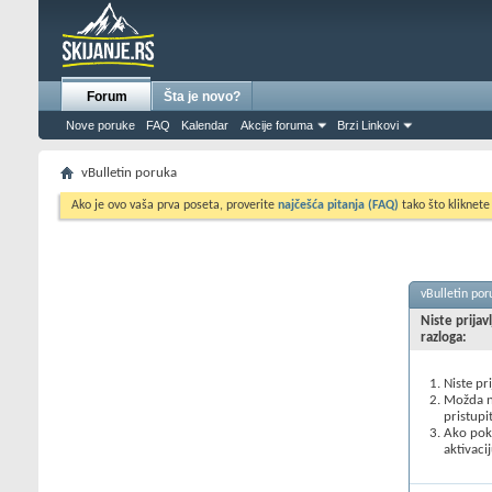
Forum
Šta je novo?
Nove poruke
FAQ
Kalendar
Akcije foruma
Brzi Linkovi
vBulletin poruka
Ako je ovo vaša prva poseta, proverite
najčešća pitanja (FAQ)
tako što kliknete
vBulletin por
Niste prijav
razloga:
Niste pr
Možda ne
pristupi
Ako poku
aktivacij