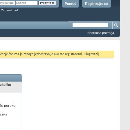
Pomoć
Registrujte se
Zapamti me?
Napredna pretraga
ćenje foruma je mnogo jednostavnije ako ste registrovani i ulogovani).
nekoliko
uđu poruku,
 čeka