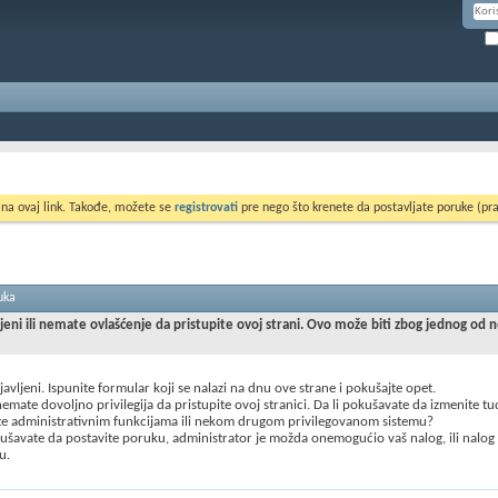
 na ovaj link. Takođe, možete se
registrovati
pre nego što krenete da postavljate poruke (pra
uka
ljeni ili nemate ovlašćenje da pristupite ovoj strani. Ovo može biti zbog jednog od 
ijavljeni. Ispunite formular koji se nalazi na dnu ove strane i pokušajte opet.
mate dovoljno privilegija da pristupite ovoj stranici. Da li pokušavate da izmenite t
te administrativnim funkcijama ili nekom drugom privilegovanom sistemu?
šavate da postavite poruku, administrator je možda onemogućio vaš nalog, ili nalog
u.