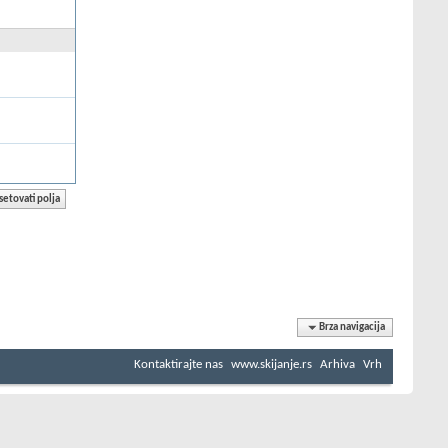
Brza navigacija
Kontaktirajte nas
www.skijanje.rs
Arhiva
Vrh