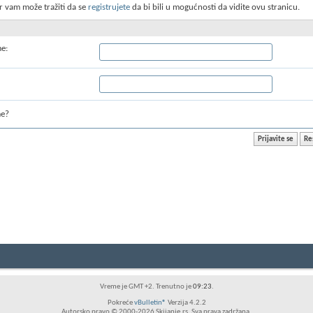
r vam može tražiti da se
registrujete
da bi bili u mogućnosti da vidite ovu stranicu.
me:
me?
Vreme je GMT +2. Trenutno je
09:23
.
Pokreće
vBulletin®
Verzija 4.2.2
Autorsko pravo © 2000-2026 Skijanje.rs. Sva prava zadržana.