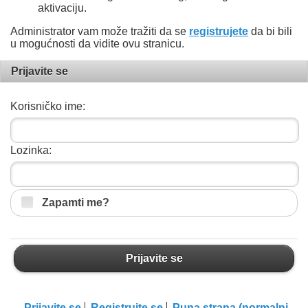
aktivaciju.
Administrator vam može tražiti da se
registrujete
da bi bili
u mogućnosti da vidite ovu stranicu.
Prijavite se
Korisničko ime:
Lozinka:
Zapamti me?
Prijavite se
Prijavite se
Registrujte se
Puna strana (normalni