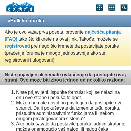
vBulletin poruka
Ako je ovo vaša prva poseta, proverite
najčešća pitanja
(FAQ)
tako što kliknete na ovaj link. Takođe, možete se
registrovati
pre nego što krenete da postavljate poruke
(praćenje foruma je mnogo jednostavnije ako ste
registrovani i ulogovani).
Niste prijavljeni ili nemate ovlašćenje da pristupite ovoj
strani. Ovo može biti zbog jednog od nekoliko razloga:
Niste prijavljeni. Ispunite formular koji se nalazi na
dnu ove strane i pokušajte opet.
Možda nemate dovoljno privilegija da pristupite ovoj
stranici. Da li pokušavate da izmenite tuđu poruku,
pristupite administrativnim funkcijama ili nekom
drugom privilegovanom sistemu?
Ako pokušavate da postavite poruku, administrator je
možda onemogućio vaš nalog, ili nalog čeka