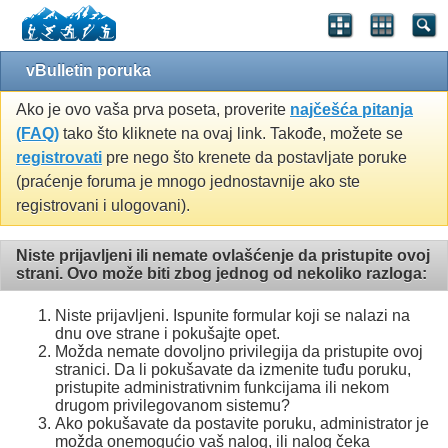
vBulletin poruka
Ako je ovo vaša prva poseta, proverite
najčešća pitanja
(FAQ)
tako što kliknete na ovaj link. Takođe, možete se
registrovati
pre nego što krenete da postavljate poruke
(praćenje foruma je mnogo jednostavnije ako ste
registrovani i ulogovani).
Niste prijavljeni ili nemate ovlašćenje da pristupite ovoj
strani. Ovo može biti zbog jednog od nekoliko razloga:
Niste prijavljeni. Ispunite formular koji se nalazi na
dnu ove strane i pokušajte opet.
Možda nemate dovoljno privilegija da pristupite ovoj
stranici. Da li pokušavate da izmenite tuđu poruku,
pristupite administrativnim funkcijama ili nekom
drugom privilegovanom sistemu?
Ako pokušavate da postavite poruku, administrator je
možda onemogućio vaš nalog, ili nalog čeka