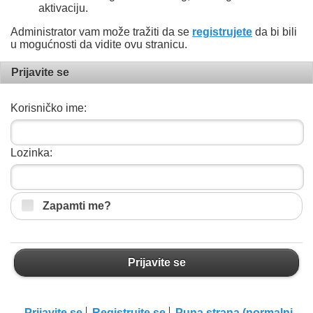
aktivaciju.
Administrator vam može tražiti da se
registrujete
da bi bili
u mogućnosti da vidite ovu stranicu.
Prijavite se
Korisničko ime:
Lozinka:
Zapamti me?
Prijavite se
Prijavite se
Registrujte se
Puna strana (normalni