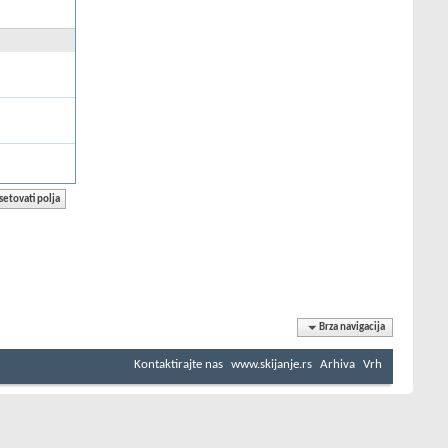
Brza navigacija
Kontaktirajte nas
www.skijanje.rs
Arhiva
Vrh