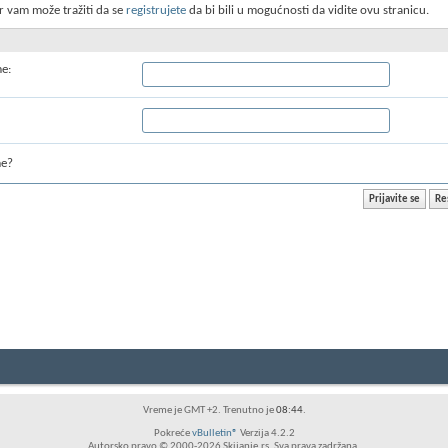
r vam može tražiti da se
registrujete
da bi bili u mogućnosti da vidite ovu stranicu.
me:
me?
Vreme je GMT +2. Trenutno je
08:44
.
Pokreće
vBulletin®
Verzija 4.2.2
Autorsko pravo © 2000-2026 Skijanje.rs. Sva prava zadržana.