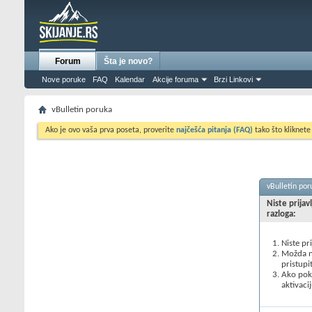
Forum
Šta je novo?
Nove poruke
FAQ
Kalendar
Akcije foruma
Brzi Linkovi
vBulletin poruka
Ako je ovo vaša prva poseta, proverite
najčešća pitanja (FAQ)
tako što kliknete
vBulletin por
Niste prijav
razloga:
Niste pr
Možda ne
pristupi
Ako poku
aktivacij