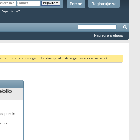
Pomoć
Registrujte se
Zapamti me?
Napredna pretraga
ćenje foruma je mnogo jednostavnije ako ste registrovani i ulogovani).
nekoliko
uđu poruku,
 čeka