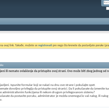
 na ovaj link. Takođe, možete se
registrovati
pre nego što krenete da postavljate poruke (pra
uka
ljeni ili nemate ovlašćenje da pristupite ovoj strani. Ovo može biti zbog jednog od 
ijavljeni. Ispunite formular koji se nalazi na dnu ove strane i pokušajte opet.
mate dovoljno privilegija da pristupite ovoj stranici. Da li pokušavate da izmenite t
te administrativnim funkcijama ili nekom drugom privilegovanom sistemu?
šavate da postavite poruku, administrator je možda onemogućio vaš nalog, ili nalog
u.