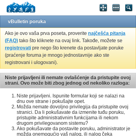
vBulletin poruka
Ako je ovo vaša prva poseta, proverite
najčešća pitanja
(FAQ)
tako što kliknete na ovaj link. Takođe, možete se
registrovati
pre nego što krenete da postavljate poruke
(praćenje foruma je mnogo jednostavnije ako ste
registrovani i ulogovani).
Niste prijavljeni ili nemate ovlašćenje da pristupite ovoj
strani. Ovo može biti zbog jednog od nekoliko razloga:
Niste prijavljeni. Ispunite formular koji se nalazi na
dnu ove strane i pokušajte opet.
Možda nemate dovoljno privilegija da pristupite ovoj
stranici. Da li pokušavate da izmenite tuđu poruku,
pristupite administrativnim funkcijama ili nekom
drugom privilegovanom sistemu?
Ako pokušavate da postavite poruku, administrator je
možda onemogućio vaš nalog, ili nalog čeka