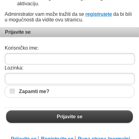
aktivaciju.
Administrator vam može tražiti da se
registrujete
da bi bili
u mogućnosti da vidite ovu stranicu.
Prijavite se
Korisničko ime:
Lozinka:
Zapamti me?
Prijavite se
Prijavite se
Registrujte se
Puna strana (normalni