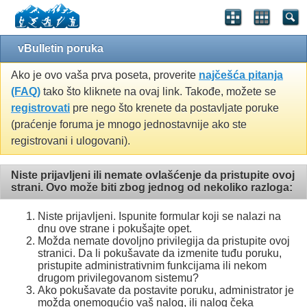
vBulletin poruka
Ako je ovo vaša prva poseta, proverite
najčešća pitanja
(FAQ)
tako što kliknete na ovaj link. Takođe, možete se
registrovati
pre nego što krenete da postavljate poruke
(praćenje foruma je mnogo jednostavnije ako ste
registrovani i ulogovani).
Niste prijavljeni ili nemate ovlašćenje da pristupite ovoj
strani. Ovo može biti zbog jednog od nekoliko razloga:
Niste prijavljeni. Ispunite formular koji se nalazi na
dnu ove strane i pokušajte opet.
Možda nemate dovoljno privilegija da pristupite ovoj
stranici. Da li pokušavate da izmenite tuđu poruku,
pristupite administrativnim funkcijama ili nekom
drugom privilegovanom sistemu?
Ako pokušavate da postavite poruku, administrator je
možda onemogućio vaš nalog, ili nalog čeka