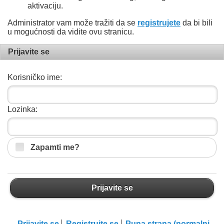
aktivaciju.
Administrator vam može tražiti da se
registrujete
da bi bili
u mogućnosti da vidite ovu stranicu.
Prijavite se
Korisničko ime:
Lozinka:
Zapamti me?
Prijavite se
Prijavite se
Registrujte se
Puna strana (normalni