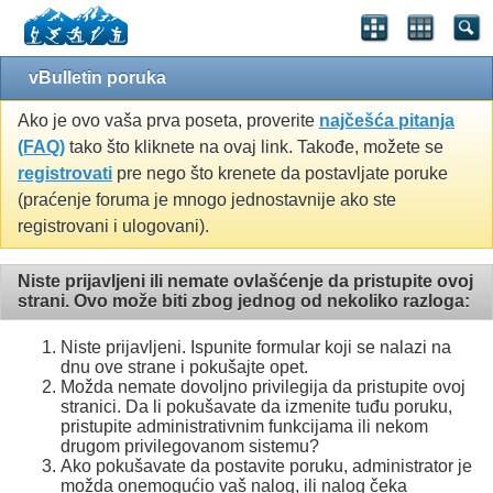
vBulletin poruka
Ako je ovo vaša prva poseta, proverite
najčešća pitanja
(FAQ)
tako što kliknete na ovaj link. Takođe, možete se
registrovati
pre nego što krenete da postavljate poruke
(praćenje foruma je mnogo jednostavnije ako ste
registrovani i ulogovani).
Niste prijavljeni ili nemate ovlašćenje da pristupite ovoj
strani. Ovo može biti zbog jednog od nekoliko razloga:
Niste prijavljeni. Ispunite formular koji se nalazi na
dnu ove strane i pokušajte opet.
Možda nemate dovoljno privilegija da pristupite ovoj
stranici. Da li pokušavate da izmenite tuđu poruku,
pristupite administrativnim funkcijama ili nekom
drugom privilegovanom sistemu?
Ako pokušavate da postavite poruku, administrator je
možda onemogućio vaš nalog, ili nalog čeka