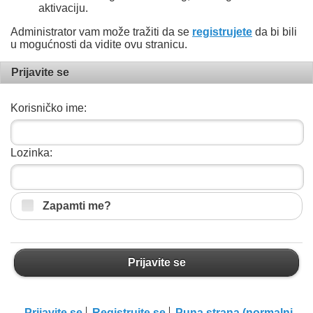
aktivaciju.
Administrator vam može tražiti da se
registrujete
da bi bili
u mogućnosti da vidite ovu stranicu.
Prijavite se
Korisničko ime:
Lozinka:
Zapamti me?
Prijavite se
Prijavite se
Registrujte se
Puna strana (normalni